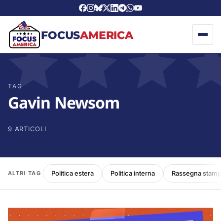
FOCUS
AMERICA
TAG
Gavin Newsom
9 ARTICOLI
Politica estera
Politica interna
Rassegna stam
ALTRI TAG