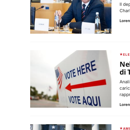
Il de
Charl
Loren
ELE
Nel
di
Anali
caric
rapp
Loren
AM