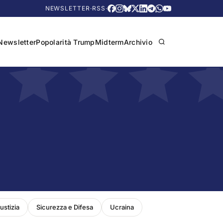
NEWSLETTER
·
RSS
·
Newsletter
Popolarità Trump
Midterm
Archivio
ustizia
Sicurezza e Difesa
Ucraina