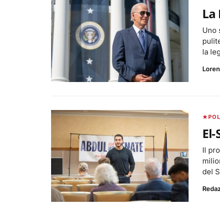
La 
Uno s
pulit
la le
Loren
POL
El-
Il pr
milio
del 
Reda