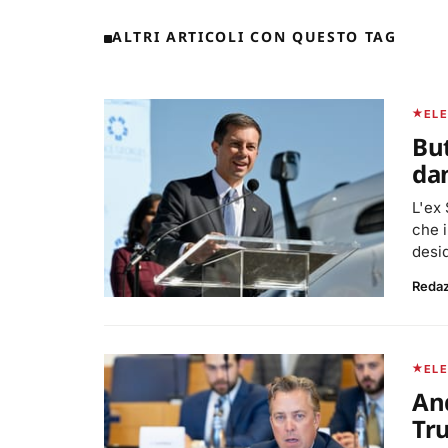
ALTRI ARTICOLI CON QUESTO TAG
ELE
But
da
L'ex 
che i
desid
Reda
ELE
And
Tr