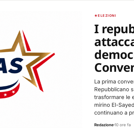
ELEZIONI
I repu
attacca
democr
Conven
La prima conven
Repubblicano se
trasformare le 
mirino El-Sayed
continuano a pr
Redazione
10 ore fa