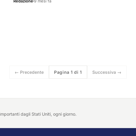
Redazione
9 mesi fa
← Precedente
Pagina 1 di 1
Successiva →
importanti dagli Stati Uniti, ogni giorno.