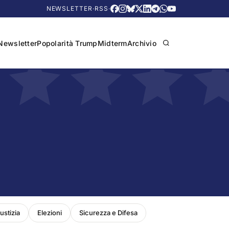
NEWSLETTER
·
RSS
·
Newsletter
Popolarità Trump
Midterm
Archivio
ustizia
Elezioni
Sicurezza e Difesa