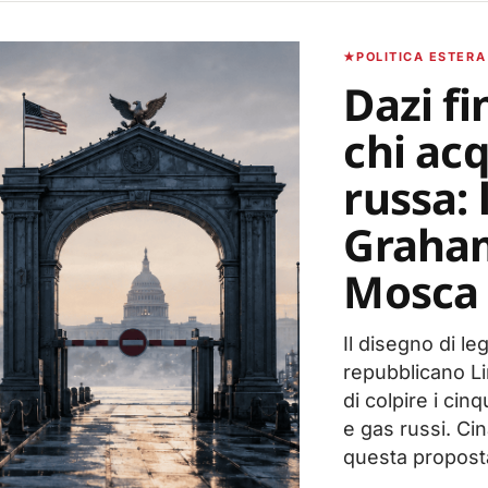
POLITICA ESTERA
Dazi f
chi ac
russa: 
Graham
Mosca
Il disegno di 
repubblicano L
di colpire i cin
e gas russi. Cin
questa proposta