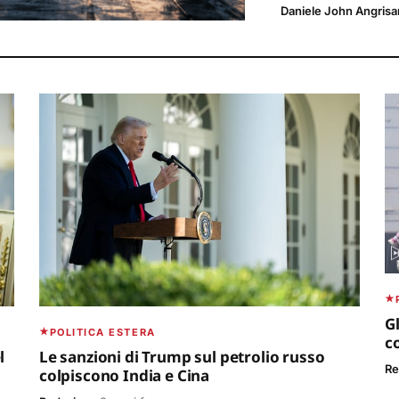
Daniele John Angrisa
G
POLITICA ESTERA
c
l
Le sanzioni di Trump sul petrolio russo
Re
colpiscono India e Cina