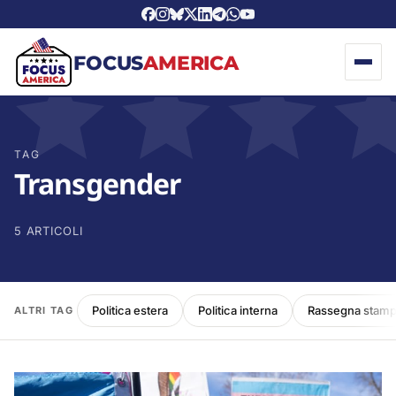
FOCUS
AMERICA
TAG
Transgender
5 ARTICOLI
Politica estera
Politica interna
Rassegna stam
ALTRI TAG