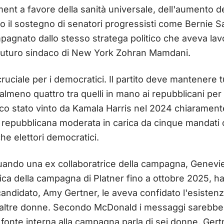
ent a favore della sanità universale, dell'aumento de
to il sostegno di senatori progressisti come Bernie 
agnato dallo stesso stratega politico che aveva lavo
 futuro sindaco di New York Zohran Mamdani.
uciale per i democratici. Il partito deve mantenere tu
almeno quattro tra quelli in mano ai repubblicani pe
nico stato vinto da Kamala Harris nel 2024 chiaramente
 repubblicana moderata in carica da cinque mandati 
che elettori democratici.
uando una ex collaboratrice della campagna, Genevi
itica della campagna di Platner fino a ottobre 2025, h
andidato, Amy Gertner, le aveva confidato l'esistenz
 altre donne. Secondo McDonald i messaggi sarebbero 
 fonte interna alla campagna parla di sei donne. Gert