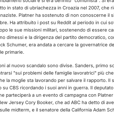
biamenti sociali e si era definito "comunista". Si e
tto in stato di ubriachezza in Croazia nel 2007, che r
naziste. Platner ha sostenuto di non conoscerne il si
obre. Ha attribuito i post su Reddit al periodo in cui so
opo le sue missioni militari, sostenendo di essere ca
rano dimessi e la dirigenza del partito democratico, co
k Schumer, era andata a cercare la governatrice del
le primarie.
ioni al nuovo scandalo sono divise. Sanders, primo so
trarsi "sui problemi delle famiglie lavoratrici" più ch
 la moglie sta lavorando per salvare il rapporto. Il
 su CBS ricordando i suoi anni in guerra. Il deputato 
e parteciperà a un evento di campagna con Platner 
l New Jersey Cory Booker, che ad ABC ha detto di av
 sulle midterm, e il senatore della California Adam Sch