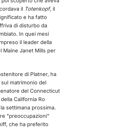
ra poi scoperto che aveva
icordava il
Totenkopf
, il
gnificato e ha fatto
ffriva di disturbo da
mbiato. In quei mesi
mpreso il leader della
 Maine Janet Mills per
stenitore di Platner, ha
e sul matrimonio del
 senatore del Connecticut
della California Ro
la settimana prossima.
ere "preoccupazioni"
iff, che ha preferito