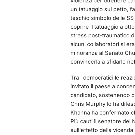
violenza per ottenere cam
un tatuaggio sul petto, fa
teschio simbolo delle SS 
coprire il tatuaggio a ott
stress post-traumatico d
alcuni collaboratori si e
minoranza al Senato Chuc
convincerla a sfidarlo nel
Tra i democratici le reaz
invitato il paese a concen
candidato, sostenendo che
Chris Murphy lo ha difeso
Khanna ha confermato ch
Più cauti il senatore de
sull'effetto della vicenda