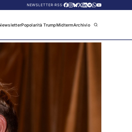
NEWSLETTER
·
RSS
·
Newsletter
Popolarità Trump
Midterm
Archivio