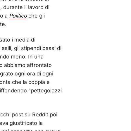
 durante il lavoro di
to a
Politico
che gli
te.
sato i media di
sili, gli stipendi bassi di
nando meno. In una
io abbiamo affrontato
grato ogni ora di ogni
conta che la coppia è
diffondendo "pettegolezzi
cchi post su Reddit poi
va giustificato la