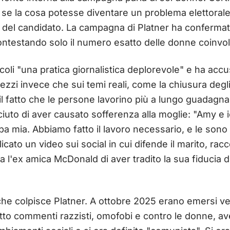
e se la cosa potesse diventare un problema elettorale,
tà del candidato. La campagna di Platner ha conferma
ntestando solo il numero esatto delle donne coinvol
ticoli "una pratica giornalistica deplorevole" e ha accu
zzi invece che sui temi reali, come la chiusura degli a
 il fatto che le persone lavorino più a lungo guadag
ciuto di aver causato sofferenza alla moglie: "Amy e 
pa mia. Abbiamo fatto il lavoro necessario, e le sono 
icato un video sui social in cui difende il marito, rac
a l'ex amica McDonald di aver tradito la sua fiducia 
che colpisce Platner. A ottobre 2025 erano emersi ve
fatto commenti razzisti, omofobi e contro le donne, ave