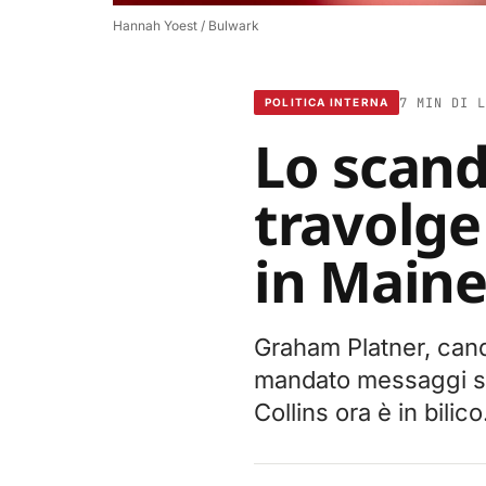
Hannah Yoest / Bulwark
7 MIN DI L
POLITICA INTERNA
Lo scand
travolge
in Main
Graham Platner, cand
mandato messaggi ses
Collins ora è in bilico