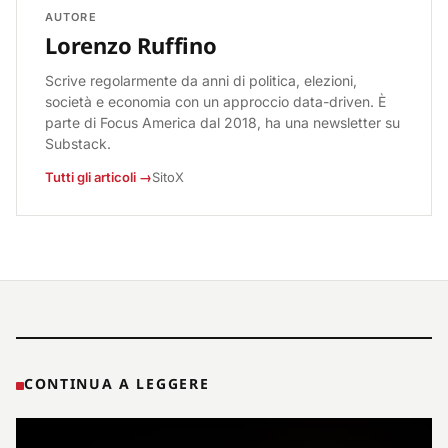
AUTORE
Lorenzo Ruffino
Scrive regolarmente da anni di politica, elezioni,
società e economia con un approccio data-driven. È
parte di Focus America dal 2018, ha una newsletter su
Substack.
Tutti gli articoli →
Sito
X
CONTINUA A LEGGERE