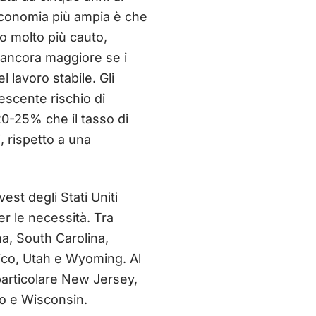
'economia più ampia è che
o molto più cauto,
 ancora maggiore se i
 lavoro stabile. Gli
escente rischio di
20-25% che il tasso di
, rispetto a una
est degli Stati Uniti
er le necessità. Tra
a, South Carolina,
ico, Utah e Wyoming. Al
 particolare New Jersey,
io e Wisconsin.