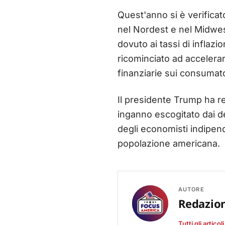
Quest'anno si è verificat
nel Nordest e nel Midwes
dovuto ai tassi di inflazi
ricominciato ad accelerar
finanziarie sui consumat
Il presidente Trump ha r
inganno escogitato dai de
degli economisti indipen
popolazione americana.
AUTORE
Redazio
Tutti gli articol