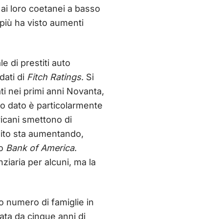
 ai loro coetanei a basso
più ha visto aumenti
e di prestiti auto
dati di
Fitch Ratings
. Si
ati nei primi anni Novanta,
sto dato è particolarmente
ricani smettono di
edito sta aumentando,
do
Bank of America
.
ziaria per alcuni, ma la
to numero di famiglie in
ata da cinque anni di