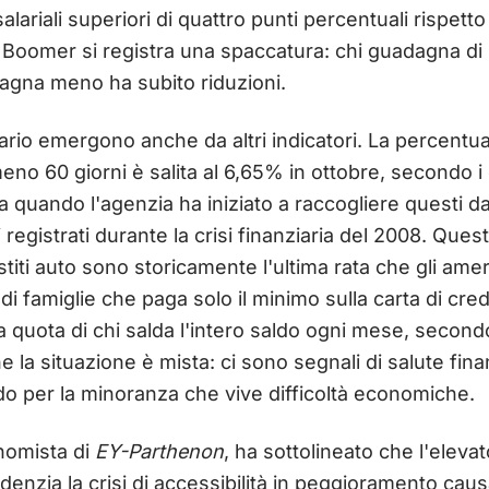
lariali superiori di quattro punti percentuali rispetto
y Boomer si registra una spaccatura: chi guadagna di 
dagna meno ha subito riduzioni.
iario emergono anche da altri indicatori. La percentual
meno 60 giorni è salita al 6,65% in ottobre, secondo i 
o da quando l'agenzia ha iniziato a raccogliere questi d
registrati durante la crisi finanziaria del 2008. Que
estiti auto sono storicamente l'ultima rata che gli ame
i famiglie che paga solo il minimo sulla carta di cr
 quota di chi salda l'intero saldo ogni mese, secon
la situazione è mista: ci sono segnali di salute finan
 per la minoranza che vive difficoltà economiche.
nomista di
EY-Parthenon
, ha sottolineato che l'eleva
denzia la crisi di accessibilità in peggioramento caus