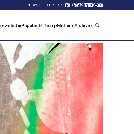
NEWSLETTER
·
RSS
·
Newsletter
Popolarità Trump
Midterm
Archivio