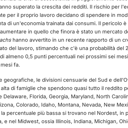
nno superato la crescita dei redditi. Il rischio per l
te per il proprio lavoro decidano di spendere in mod
a di un'economia trainata dai consumi. Il pericolo è
umentare in quello che finora è stato un mercato del
achs
hanno avvertito in un recente rapporto di un cr
to del lavoro, stimando che c'è una probabilità del 
i almeno 0,5 punti percentuali nei prossimi sei mesi
 mesi fa.
 geografiche, le divisioni censuarie del Sud e dell'Ov
alta di famiglie che spendono quasi tutto il reddito p
e Delaware, Florida, Georgia, Maryland, North Carolin
 Arizona, Colorado, Idaho, Montana, Nevada, New Mex
on la percentuale più bassa si trovano nel Nordest, in
e nel Midwest, ossia Illinois, Indiana, Michigan, Oh