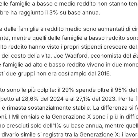
 delle famiglie a basso e medio reddito non stanno te
mbre ha raggiunto il 3% su base annua.
sse delle famiglie a reddito medio sono aumentati di ci
te, mentre quelli delle famiglie a basso reddito sono 
 alto reddito hanno visto i propri stipendi crescere d
el costo della vita. Joe Wadford, economista del
Ba
famiglie ad alto e basso reddito vivono in due mondi d
esti due gruppi non era così ampio dal 2016.
to sono le più colpite: il 29% spende oltre il 95% del
petto al 28,6% del 2024 e al 27,1% del 2023. Per le 
ne è rimasta sostanzialmente stabile. La differenza si
. I Millennials e la Generazione X sono i più in diffico
ono cresciuti solo dell'1% su base annua, mentre quell
ivario simile si registra tra la Generazione X: i lavor