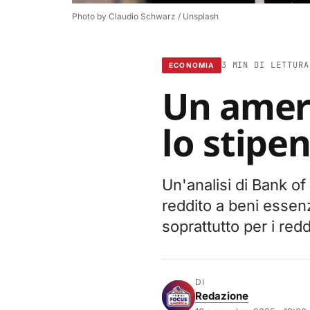
Photo by 
Claudio Schwarz
 / 
Unsplash
3 MIN DI LETTURA
ECONOMIA
Un ameri
lo stipe
Un'analisi di Bank of
reddito a beni essenzi
soprattutto per i redd
DI
Redazione