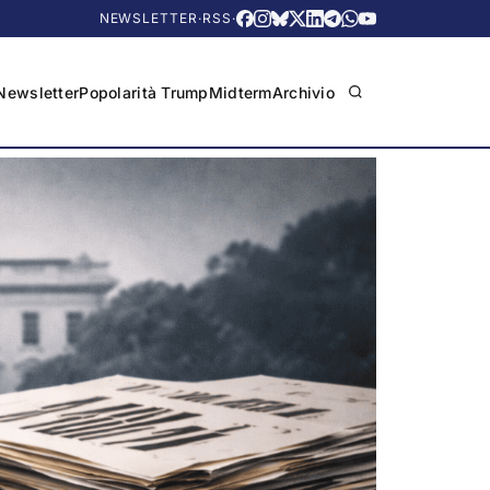
NEWSLETTER
·
RSS
·
Newsletter
Popolarità Trump
Midterm
Archivio