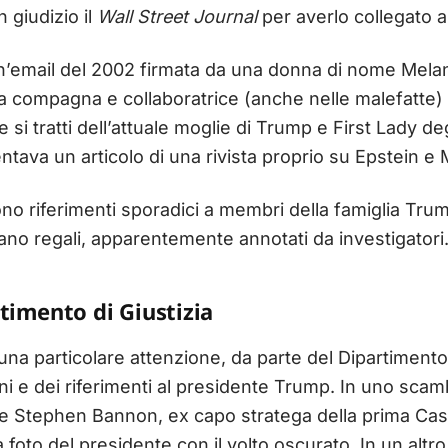
n giudizio il
Wall Street Journal
per averlo collegato al
n’email del 2002 firmata da una donna di nome Melani
a compagna e collaboratrice (anche nelle malefatte) 
si tratti dell’attuale moglie di Trump e First Lady degl
tava un articolo di una rivista proprio su Epstein e 
o riferimenti sporadici a membri della famiglia Trum
no regali, apparentemente annotati da investigatori
artimento
di
Giustizia
una particolare attenzione, da parte del Dipartimento 
ni e dei riferimenti al presidente Trump. In uno sca
in e Stephen Bannon, ex capo stratega della prima Ca
to del presidente con il volto oscurato. In un altro 