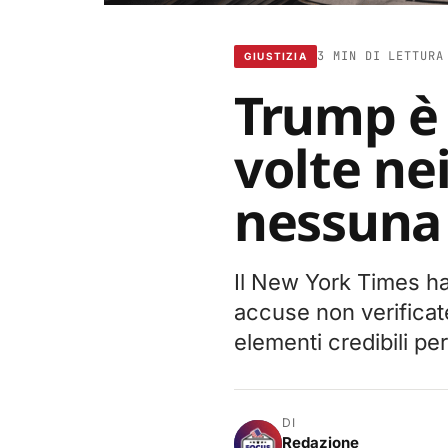
3 MIN DI LETTURA
GIUSTIZIA
Trump è 
volte nei
nessuna 
Il New York Times ha 
accuse non verificate
elementi credibili per 
DI
Redazione