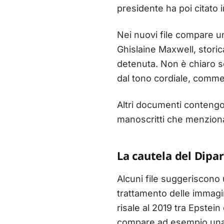
presidente ha poi citato i
Nei nuovi file compare u
Ghislaine Maxwell, storic
detenuta. Non è chiaro se 
dal tono cordiale, commen
Altri documenti contengon
manoscritti che menziona
La cautela del Dip
Alcuni file suggeriscono 
trattamento delle immagi
risale al 2019 tra Epste
compare ad esempio una fo