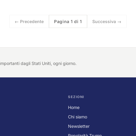
← Precedente
Pagina 1 di 1
Successiva →
importanti dagli Stati Uniti, ogni giorno.
SEZIONI
Home
Chi siamo
Newsletter
Popolarità Trump