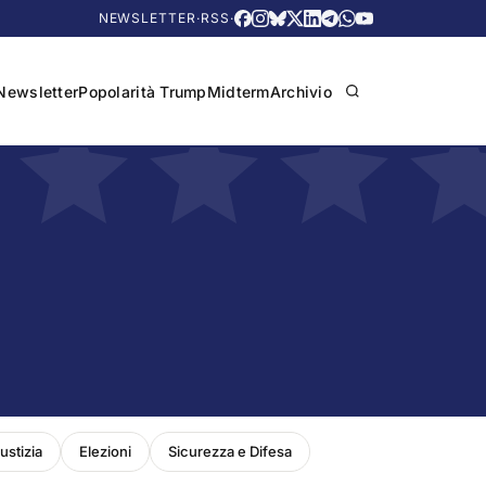
NEWSLETTER
·
RSS
·
Newsletter
Popolarità Trump
Midterm
Archivio
ustizia
Elezioni
Sicurezza e Difesa