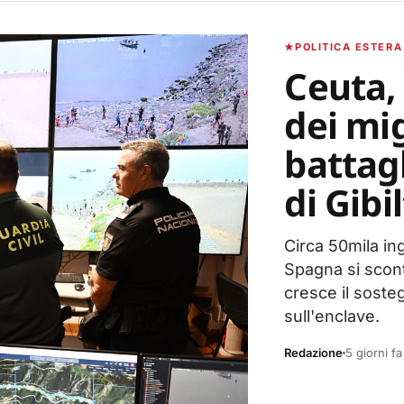
POLITICA ESTERA
Ceuta, 
dei mig
battagl
di Gibi
Circa 50mila in
Spagna si scont
cresce il soste
sull'enclave.
Redazione
5 giorni fa