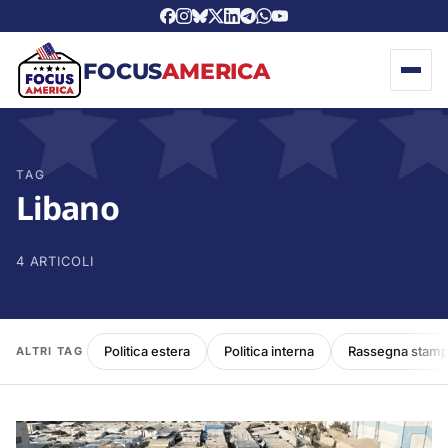
FOCUS
AMERICA
TAG
Libano
4 ARTICOLI
Politica estera
Politica interna
Rassegna stam
ALTRI TAG