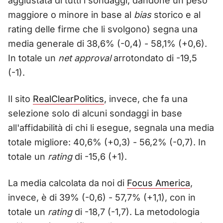
aggiustata di tutti i sondaggi, dandone un peso
maggiore o minore in base al
bias
storico e al
rating delle firme che li svolgono) segna una
media generale di 38,6% (-0,4) - 58,1% (+0,6).
In totale un
net approval
arrotondato di -19,5
(-1).
Il sito
RealClearPolitics
, invece, che fa una
selezione solo di alcuni sondaggi in base
all'affidabilità di chi li esegue, segnala una media
totale migliore: 40,6% (+0,3) - 56,2% (-0,7). In
totale un
rating
di -15,6 (+1).
La media calcolata da noi di
Focus America
,
invece, è di 39% (-0,6) - 57,7% (+1,1), con in
totale un
rating
di -18,7 (-1,7). La metodologia