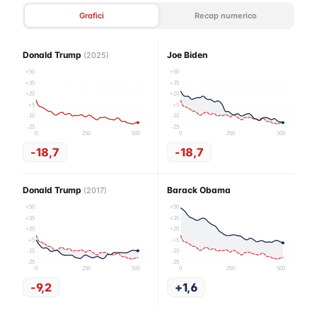
Grafici
Recap numerico
Donald Trump
Joe Biden
(2025)
+50
+50
+35
+35
+20
+20
+5
+5
-10
-10
-25
-25
0
250
500
0
250
500
-18,7
-18,7
Donald Trump
Barack Obama
(2017)
+50
+50
+35
+35
+20
+20
+5
+5
-10
-10
-25
-25
0
250
500
0
250
500
-9,2
+1,6