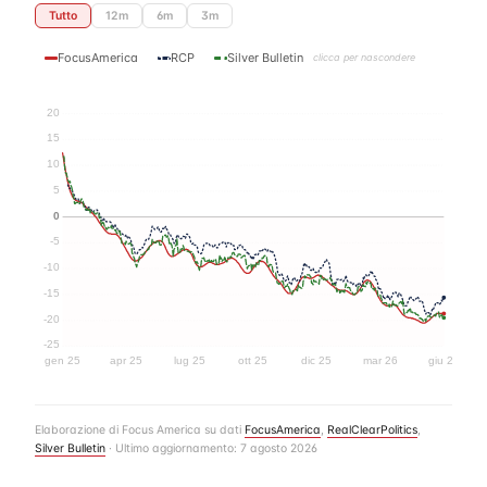
Tutto
12m
6m
3m
FocusAmerica
RCP
Silver Bulletin
clicca per nascondere
20
15
10
5
0
-5
-10
-15
-20
-25
gen 25
apr 25
lug 25
ott 25
dic 25
mar 26
giu 26
Elaborazione di Focus America su dati
FocusAmerica
,
RealClearPolitics
,
Silver Bulletin
· Ultimo aggiornamento: 7 agosto 2026