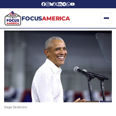
FOCUS
AMERICA
Gage Skidmore