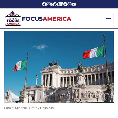
FOCUS
AMERICA
Foto di 
Michele Bitetto
 / 
Unsplash