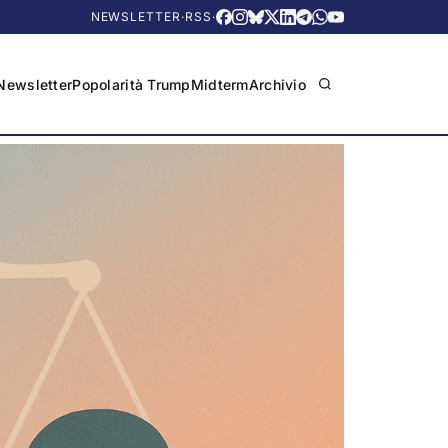
NEWSLETTER
·
RSS
·
Newsletter
Popolarità Trump
Midterm
Archivio