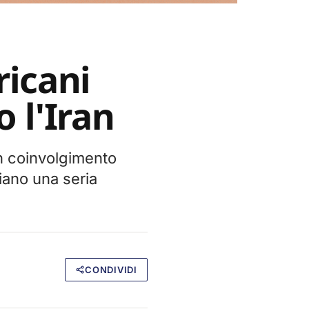
icani
o l'Iran
n coinvolgimento
niano una seria
CONDIVIDI