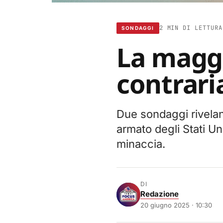
2 MIN DI LETTURA
SONDAGGI
La maggi
contraria
Due sondaggi rivelan
armato degli Stati Un
minaccia.
DI
Redazione
20 giugno 2025 · 10:30