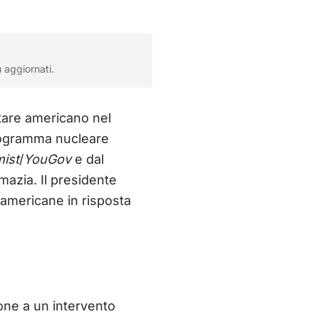
 aggiornati.
itare americano nel
programma nucleare
ist
/
YouGov
e dal
mazia. Il presidente
 americane in risposta
pone a un intervento