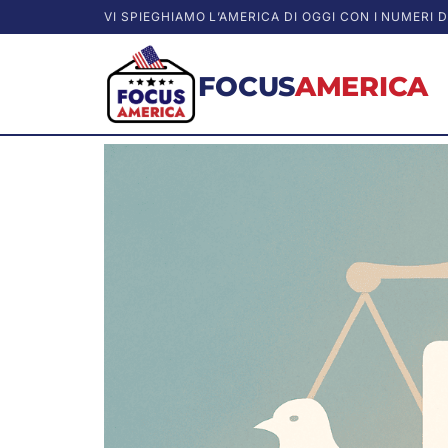
VI SPIEGHIAMO L’AMERICA DI OGGI CON I NUMERI D
FOCUS
AMERICA