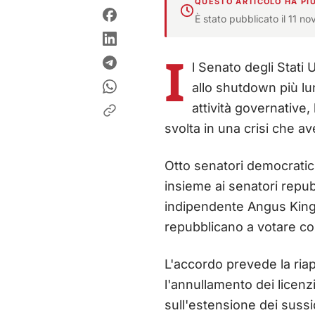
QUESTO ARTICOLO HA PIÙ
È stato pubblicato il 11 n
I
l Senato degli Stati
allo shutdown più lu
attività governative
svolta in una crisi che a
Otto senatori democratici
insieme ai senatori repub
indipendente Angus King 
repubblicano a votare co
L'accordo prevede la riap
l'annullamento dei licenz
sull'estensione dei sussid