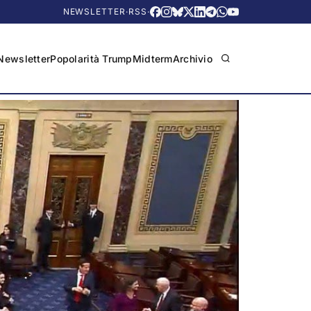
NEWSLETTER
·
RSS
·
Newsletter
Popolarità Trump
Midterm
Archivio