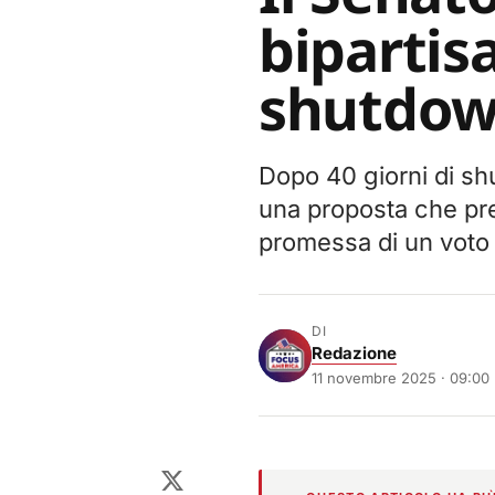
bipartisa
shutdown
Dopo 40 giorni di sh
una proposta che prev
promessa di un voto
DI
Redazione
11 novembre 2025 · 09:00