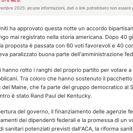
 DI 6 MESI
ovembre 2025: alcune informazioni, dati o link potrebbero non essere 
 Uniti ha approvato questa notte un accordo bipartisa
ngo mai registrato nella storia americana. Dopo 40 gi
, la proposta è passata con 60 voti favorevoli e 40 c
veva paralizzato buona parte dell'amministrazione fed
 hanno rotto i ranghi del proprio partito per votare a
blicani. Tra coloro che hanno sostenuto il pacchetto
del Maine, che fa parte del gruppo democratico al S
ntro è stato Rand Paul del Kentucky.
ertura del governo, il finanziamento delle agenzie fe
iamenti dei dipendenti federali e la promessa di un 
i sanitari potenziati previsti dall'ACA, la riforma san