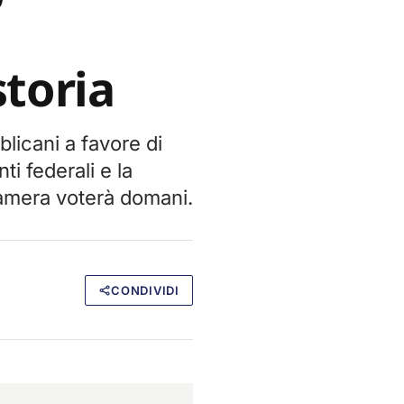
toria
licani a favore di
i federali e la
amera voterà domani.
CONDIVIDI