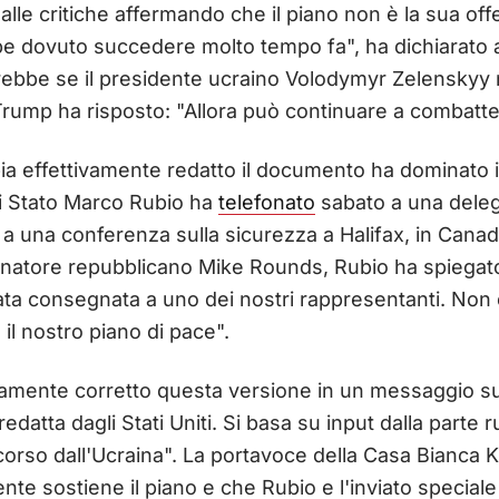
lle critiche affermando che il piano non è la sua of
be dovuto succedere molto tempo fa", ha dichiarato ai 
bbe se il presidente ucraino Volodymyr Zelenskyy 
Trump ha risposto: "Allora può continuare a combatte
a effettivamente redatto il documento ha dominato il d
di Stato Marco Rubio ha
telefonato
sabato a una deleg
a una conferenza sulla sicurezza a Halifax, in Canada
enatore repubblicano Mike Rounds, Rubio ha spiegato
ata consegnata a uno dei nostri rappresentanti. Non 
l nostro piano di pace".
amente corretto questa versione in un messaggio su
edatta dagli Stati Uniti. Si basa su input dalla parte
corso dall'Ucraina". La portavoce della Casa Bianca K
nte sostiene il piano e che Rubio e l'inviato special