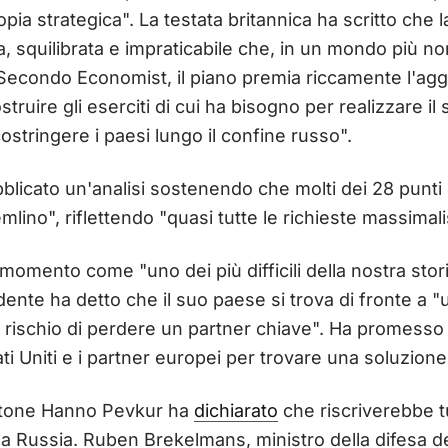
a strategica". La testata britannica ha scritto che l
, squilibrata e impraticabile che, in un mondo più n
. Secondo Economist, il piano premia riccamente l'agg
ruire gli eserciti di cui ha bisogno per realizzare il
ostringere i paesi lungo il confine russo".
blicato un'analisi sostenendo che molti dei 28 punt
emlino", riflettendo "quasi tutte le richieste massimali
 momento come "uno dei più difficili della nostra sto
sidente ha detto che il suo paese si trova di fronte a "u
o il rischio di perdere un partner chiave". Ha promess
ti Uniti e i partner europei per trovare una soluzione
 estone Hanno Pevkur ha
dichiarato
che riscriverebbe tu
la Russia. Ruben Brekelmans, ministro della difesa de