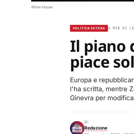
White House
4 MIN DI L
POLITICA ESTERA
Il piano
piace sol
Europa e repubblican
l'ha scritta, mentre 
Ginevra per modificar
DI
Redazione