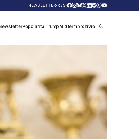
NEWSLETTER
·
RSS
·
Newsletter
Popolarità Trump
Midterm
Archivio