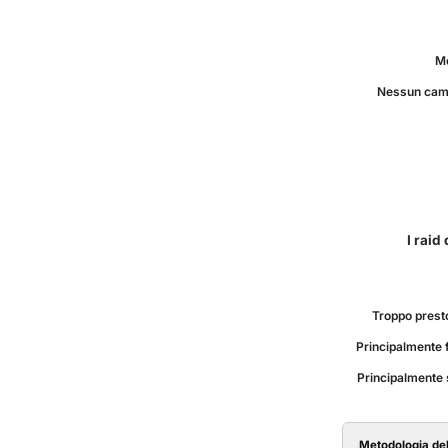
Me
Nessun cam
I raid
Troppo presto
Principalmente 
Principalmente
Metodologia de