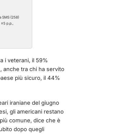
ia SMS (258)
±5 p.p.,
a i veterani, il 59%
, anche tra chi ha servito
 paese più sicuro, il 44%
eari iraniane del giugno
si, gli americani restano
ta più comune, dice che è
subito dopo quegli