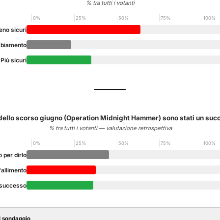
% tra tutti i votanti
0%
25%
50%
75%
100%
no sicuri
biamento
Più sicuri
 dello scorso giugno (Operation Midnight Hammer) sono stati un su
% tra tutti i votanti — valutazione retrospettiva
0%
25%
50%
75%
100%
 per dirlo
fallimento
 successo
l sondaggio