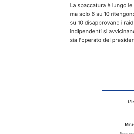
La spaccatura è lungo le l
ma solo 6 su 10 ritengono
su 10 disapprovano i raid
indipendenti si avvicinan
sia l'operato del preside
L'I
Minac
Non una