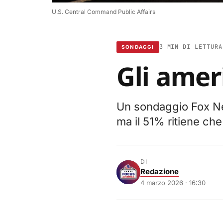
U.S. Central Command Public Affairs
3 MIN DI LETTURA
SONDAGGI
Gli ameri
Un sondaggio Fox Ne
ma il 51% ritiene ch
DI
Redazione
4 marzo 2026 · 16:30