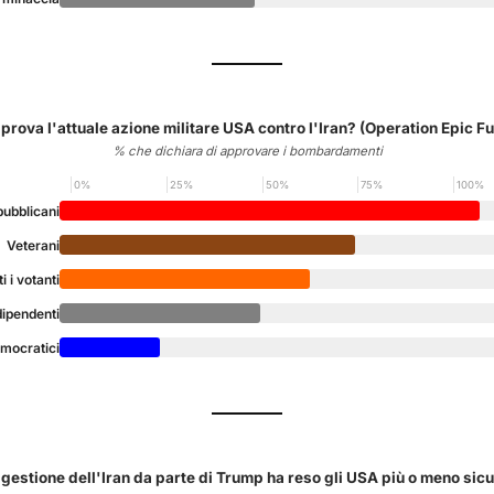
prova l'attuale azione militare USA contro l'Iran? (Operation Epic Fu
% che dichiara di approvare i bombardamenti
0%
25%
50%
75%
100%
ubblicani
Veterani
ti i votanti
dipendenti
mocratici
 gestione dell'Iran da parte di Trump ha reso gli USA più o meno sicu