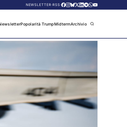
NEWSLETTER
·
RSS
·
Newsletter
Popolarità Trump
Midterm
Archivio