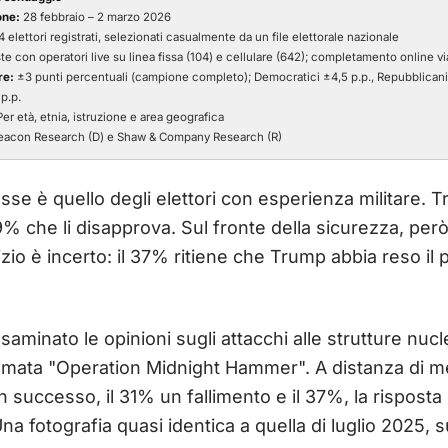
one:
28 febbraio – 2 marzo 2026
 elettori registrati, selezionati casualmente da un file elettorale nazionale
ste con operatori live su linea fissa (104) e cellulare (642); completamento online v
re:
±3 punti percentuali (campione completo); Democratici ±4,5 p.p., Repubblicani 
p.p.
er età, etnia, istruzione e area geografica
acon Research (D) e Shaw & Company Research (R)
se è quello degli elettori con esperienza militare. Tr
39% che li disapprova. Sul fronte della sicurezza, però
izio è incerto: il 37% ritiene che Trump abbia reso il
saminato le opinioni sugli attacchi alle strutture nucl
amata "Operation Midnight Hammer". A distanza di me
 un successo, il 31% un fallimento e il 37%, la rispos
Una fotografia quasi identica a quella di luglio 2025, 