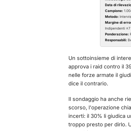
Data di rilevazi
Campione:
1.004
Metodo:
Intervi
Margine di erro
Indipendenti ±7 
Ponderazione:
P
Responsabili:
Be
Un sottoinsieme di interes
approva i raid contro il 
nelle forze armate il giud
dice il contrario.
Il sondaggio ha anche rie
scorso, l'operazione chi
incerti: il 30% li giudica
troppo presto per dirlo. 