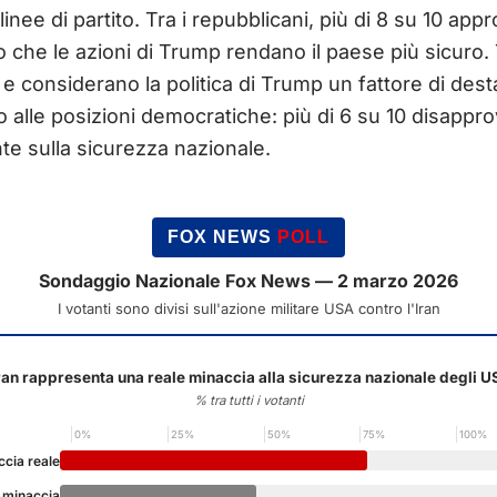
inee di partito. Tra i repubblicani, più di 8 su 10 appr
 che le azioni di Trump rendano il paese più sicuro. 
 e considerano la politica di Trump un fattore di desta
o alle posizioni democratiche: più di 6 su 10 disappro
nte sulla sicurezza nazionale.
FOX NEWS
POLL
Sondaggio Nazionale Fox News — 2 marzo 2026
I votanti sono divisi sull'azione militare USA contro l'Iran
ran rappresenta una reale minaccia alla sicurezza nazionale degli 
% tra tutti i votanti
0%
25%
50%
75%
100%
cia reale
 minaccia