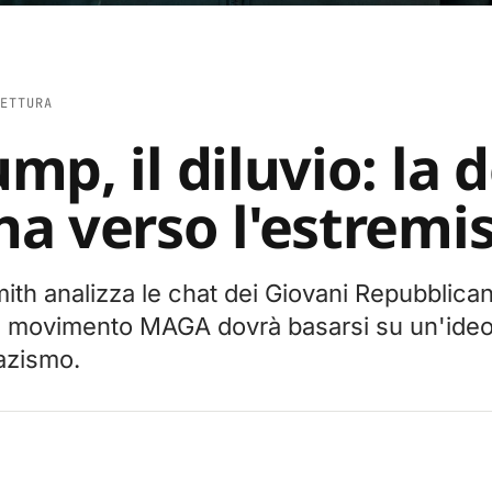
ETTURA
mp, il diluvio: la 
a verso l'estrem
mith analizza le chat dei Giovani Repubblica
 il movimento MAGA dovrà basarsi su un'ide
nazismo.