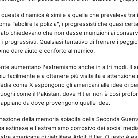
 questa dinamica è simile a quella che prevaleva tra 
ome "abolire la polizia", i progressisti che quasi ce
vato chiedevano che non desse munizioni ai conservat
 progressisti. Qualsiasi tentativo di frenare i peggio
ome dare aiuto e conforto al nemico.
ente aumentano l'estremismo anche in altri modi. Il 
iù facilmente e a ottenere più visibilità e attenzione 
edia come X espongono gli americani alle idee di pers
i luoghi come il Pakistan, dove Hitler non è così pro
 sappiano da dove provengono quelle idee.
binazione della memoria sbiadita della Seconda Guerra
palestinese e l'estremismo corrosivo dei social med
destra americana di riabilitare Adolf Hitler. Questo è