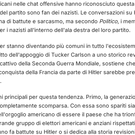
blicani nelle chat offensive hanno riconosciuto que
del partito sono fan dei nazisti. Le conversazioni su 
rma di battute e sarcasmo, ma secondo
Politico
, i me
i nazisti all'interno dell'ala destra del loro partito.
 Hitler stanno diventando più comuni in tutto l'ecosist
tto dell'appoggio di Tucker Carlson a uno storico rev
 cattivo della Seconda Guerra Mondiale, sostiene che 
 conquista della Francia da parte di Hitler sarebbe pr
.
oni principali per questa tendenza. Primo, la genera
ompletamente scomparsa. Con essa sono spariti sia i 
 dell'orgoglio americano di essere il paese che ha trio
rande gruppo di elettori americani e anziani rispetta
 fa battute su Hitler o si dedica alla storia revisio