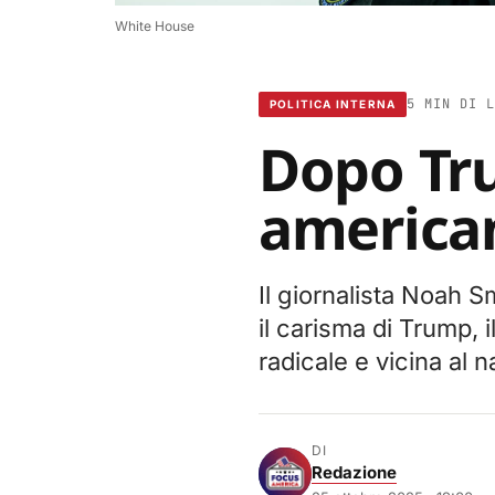
White House
5 MIN DI L
POLITICA INTERNA
Dopo Tru
american
Il giornalista Noah S
il carisma di Trump,
radicale e vicina al 
DI
Redazione