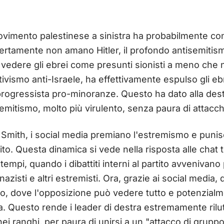
vimento palestinese a sinistra ha probabilmente cont
certamente non amano Hitler, il profondo antisemiti
 vedere gli ebrei come presunti sionisti a meno che n
tivismo anti-Israele, ha effettivamente espulso gli eb
 progressista pro-minoranze. Questo ha dato alla des
emitismo, molto più virulento, senza paura di attacchi 
 Smith, i social media premiano l'estremismo e puni
tito. Questa dinamica si vede nella risposta alle chat 
empi, quando i dibattiti interni al partito avvenivano
nazisti e altri estremisti. Ora, grazie ai social media,
co, dove l'opposizione può vedere tutto e potenzialm
na. Questo rende i leader di destra estremamente rilut
i ranghi, per paura di unirsi a un "attacco di gruppo 