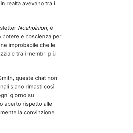
in realtà avevano tra i
wsletter
Noahpinion
, è
za potere e coscienza per
ene improbabile che le
zziale tra i membri più
o Smith, queste chat non
ali siano rimasti così
ogni giorno su
 aperto rispetto alle
armente la convinzione