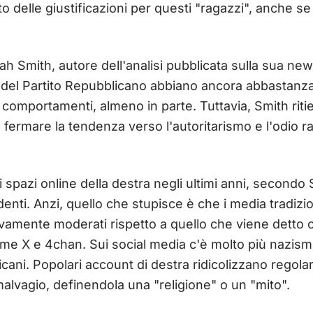
 delle giustificazioni per questi "ragazzi", anche se 
ah Smith, autore dell'analisi pubblicata sulla sua ne
oni del Partito Repubblicano abbiano ancora abbastan
 comportamenti, almeno in parte. Tuttavia, Smith riti
 fermare la tendenza verso l'autoritarismo e l'odio ra
i spazi online della destra negli ultimi anni, second
nti. Anzi, quello che stupisce è che i media tradizion
ivamente moderati rispetto a quello che viene detto 
me X e 4chan. Sui social media c'è molto più nazismo
cani. Popolari account di destra ridicolizzano regol
malvagio, definendola una "religione" o un "mito".