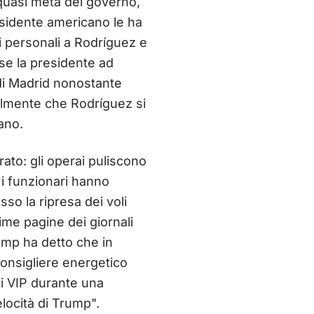
 quasi metà del governo,
esidente americano le ha
i personali a Rodríguez e
ese la presidente ad
o di Madrid nonostante
almente che Rodríguez si
ano.
ato: gli operai puliscono
i funzionari hanno
so la ripresa dei voli
rime pagine dei giornali
ump ha detto che in
consigliere energetico
iti VIP durante una
locità di Trump".