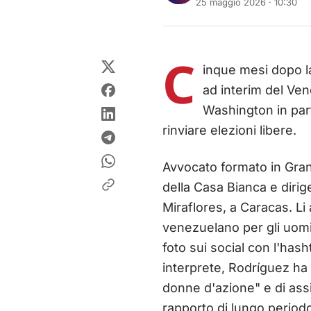
25 maggio 2026 · 10:30
C
inque mesi dopo l
ad interim del Ve
Washington in par
rinviare elezioni libere.
Avvocato formato in Gran
della Casa Bianca e dirig
Miraflores, a Caracas. Li
venezuelano per gli uomin
foto sui social con l'has
interprete, Rodríguez ha 
donne d'azione" e di ass
rapporto di lungo periodo