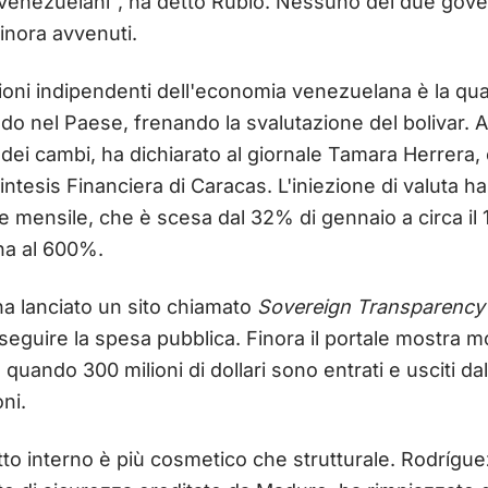
venezuelani", ha detto Rubio. Nessuno dei due gove
finora avvenuti.
ni indipendenti dell'economia venezuelana è la quanti
do nel Paese, frenando la svalutazione del bolivar. Al
dei cambi, ha dichiarato al giornale Tamara Herrera,
ntesis Financiera di Caracas. L'iniezione di valuta ha 
one mensile, che è scesa dal 32% di gennaio a circa il
na al 600%.
ha lanciato un sito chiamato
Sovereign Transparency
 seguire la spesa pubblica. Finora il portale mostra m
, quando 300 milioni di dollari sono entrati e usciti da
ni.
setto interno è più cosmetico che strutturale. Rodrígu