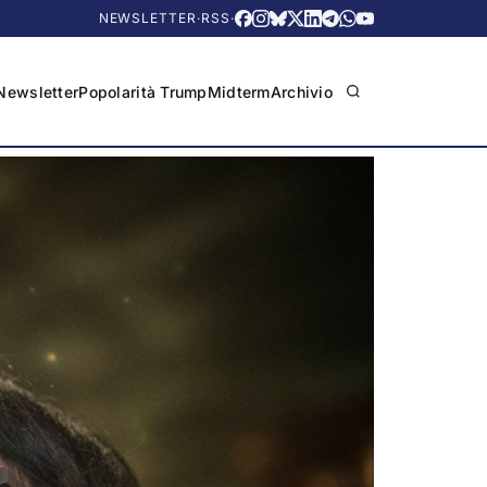
NEWSLETTER
·
RSS
·
Newsletter
Popolarità Trump
Midterm
Archivio