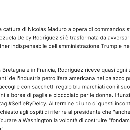
a cattura di Nicolás Maduro a opera di commandos sta
nezuela Delcy Rodríguez si è trasformata da avversar
tner indispensabile dell'amministrazione Trump e ne
 Bretagna e in Francia, Rodríguez riceve quasi ogni 
enti dell'industria petrolifera americana nel palazzo p
 accoglie con sacchetti regalo blu marchiati con il s
i e borse di paglia e cioccolato per le donne. I funz
htag #SelfieByDelcy. Al termine di uno di questi incont
chiesto agli ospiti di riferire al presidente che "anch
icurare a Washington la volontà di costruire "fondam
".