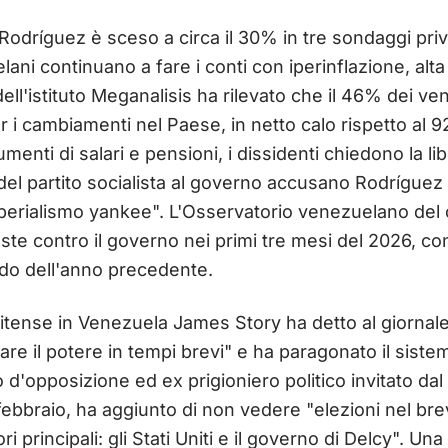
 Rodríguez è sceso a circa il 30% in tre sondaggi priv
ani continuano a fare i conti con iperinflazione, al
ll'istituto Meganalisis ha rilevato che il 46% dei ven
i cambiamenti nel Paese, in netto calo rispetto al 9
enti di salari e pensioni, i dissidenti chiedono la lib
ti del partito socialista al governo accusano Rodríguez
erialismo yankee". L'Osservatorio venezuelano del c
te contro il governo nei primi tre mesi del 2026, 
odo dell'anno precedente.
itense in Venezuela James Story ha detto al giorna
iare il potere in tempi brevi" e ha paragonato il siste
 d'opposizione ed ex prigioniero politico invitato dal
 febbraio, ha aggiunto di non vedere "elezioni nel b
ri principali: gli Stati Uniti e il governo di Delcy". Un