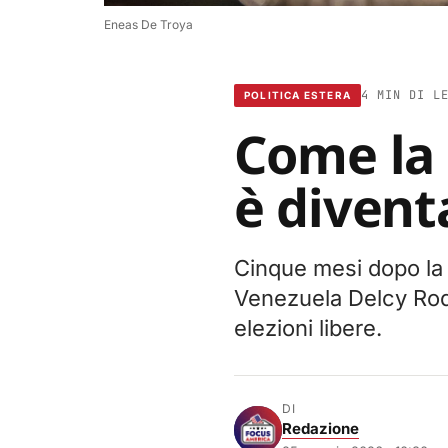
Eneas De Troya
4 MIN DI L
POLITICA ESTERA
Come la 
è divent
Cinque mesi dopo la 
Venezuela Delcy Rodr
elezioni libere.
DI
Redazione