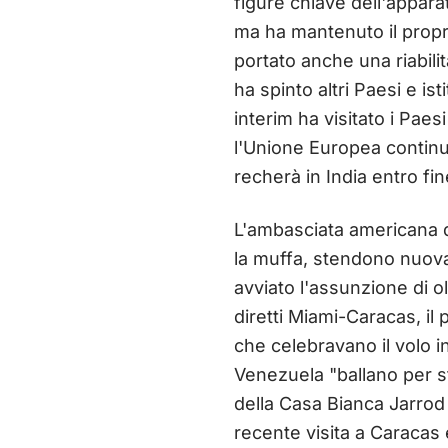
figure chiave dell'appar
ma ha mantenuto il propr
portato anche una riabili
ha spinto altri Paesi e i
interim ha visitato i Pae
l'Unione Europea continu
recherà in India entro fi
L'ambasciata americana di
la muffa, stendono nuova
avviato l'assunzione di o
diretti Miami-Caracas, il 
che celebravano il volo i
Venezuela "ballano per st
della Casa Bianca Jarrod A
recente visita a Caracas