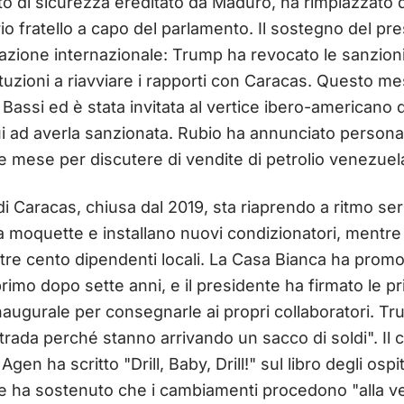
ato di sicurezza ereditato da Maduro, ha rimpiazzato
io fratello a capo del parlamento. Il sostegno del pr
tazione internazionale: Trump ha revocato le sanzion
stituzioni a riavviare i rapporti con Caracas. Questo m
si Bassi ed è stata invitata al vertice ibero-american
i ad averla sanzionata. Rubio ha annunciato person
ne mese per discutere di vendite di petrolio venezuel
 Caracas, chiusa dal 2019, sta riaprendo a ritmo serr
 moquette e installano nuovi condizionatori, mentre 
ltre cento dipendenti locali. La Casa Bianca ha promos
primo dopo sette anni, e il presidente ha firmato le p
naugurale per consegnarle ai propri collaboratori. Tr
rada perché stanno arrivando un sacco di soldi". Il 
gen ha scritto "Drill, Baby, Drill!" sul libro degli osp
 e ha sostenuto che i cambiamenti procedono "alla ve