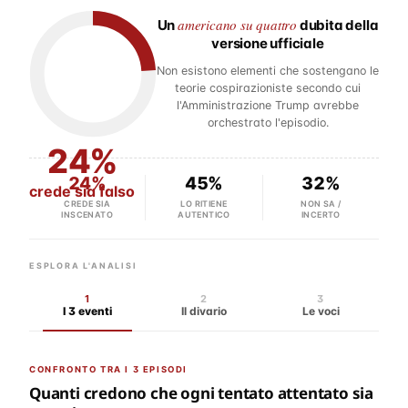
americano su quattro
Un
dubita della
versione ufficiale
Non esistono elementi che sostengano le
teorie cospirazioniste secondo cui
l'Amministrazione Trump avrebbe
orchestrato l'episodio.
24%
24%
45%
32%
crede sia falso
CREDE SIA
LO RITIENE
NON SA /
INSCENATO
AUTENTICO
INCERTO
ESPLORA L'ANALISI
1
2
3
I 3 eventi
Il divario
Le voci
CONFRONTO TRA I 3 EPISODI
Quanti credono che ogni tentato attentato sia