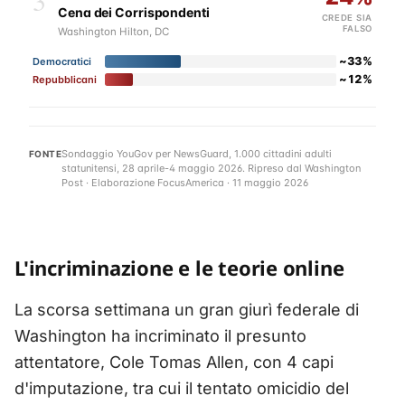
Cena dei Corrispondenti
CREDE SIA
FALSO
Washington Hilton, DC
~33%
Democratici
~12%
Repubblicani
Sondaggio YouGov per NewsGuard, 1.000 cittadini adulti
FONTE
statunitensi, 28 aprile-4 maggio 2026. Ripreso dal Washington
Post · Elaborazione FocusAmerica · 11 maggio 2026
L'incriminazione e le teorie online
La scorsa settimana un gran giurì federale di
Washington ha incriminato il presunto
attentatore, Cole Tomas Allen, con 4 capi
d'imputazione, tra cui il tentato omicidio del