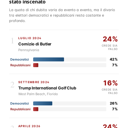
stato inscenato
La quota di chi dubita varia da evento a evento, ma il divario
tra elettori democratici e repubblicani resta costante e
profondo.
1
24%
LUGLIO 2024
Comizio di Butler
CREDE SIA
FALSO
Pennsylvania
42%
Democratici
7%
Repubblicani
2
16%
SETTEMBRE 2024
Trump International Golf Club
CREDE SIA
FALSO
West Palm Beach, Florida
26%
Democratici
7%
Repubblicani
3
24%
APRILE 2026