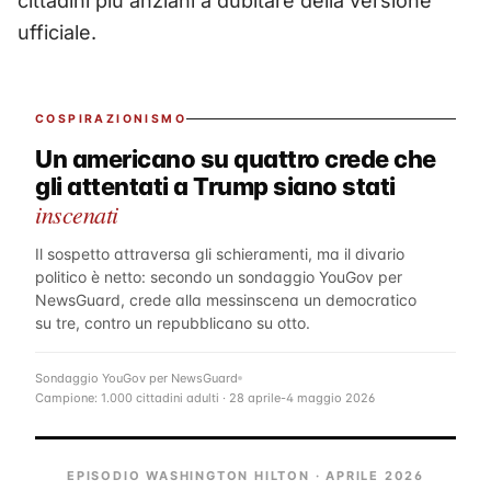
cittadini più anziani a dubitare della versione
ufficiale.
COSPIRAZIONISMO
Un americano su quattro crede che
gli attentati a Trump siano stati
inscenati
Il sospetto attraversa gli schieramenti, ma il divario
politico è netto: secondo un sondaggio YouGov per
NewsGuard, crede alla messinscena un democratico
su tre, contro un repubblicano su otto.
Sondaggio YouGov per NewsGuard
Campione: 1.000 cittadini adulti · 28 aprile-4 maggio 2026
EPISODIO WASHINGTON HILTON · APRILE 2026