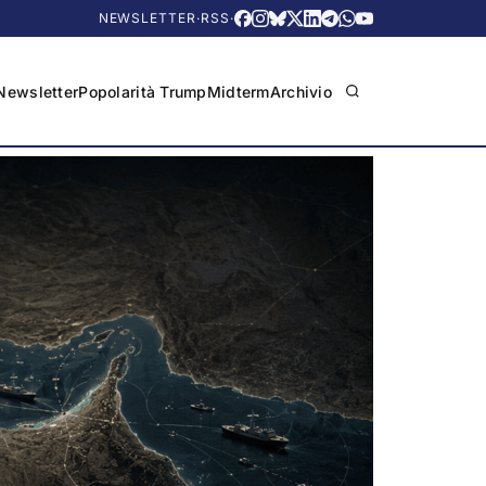
NEWSLETTER
·
RSS
·
Newsletter
Popolarità Trump
Midterm
Archivio