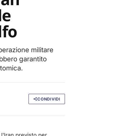
le
lfo
perazione militare
ebbero garantito
atomica.
CONDIVIDI
l'Iran previsto per