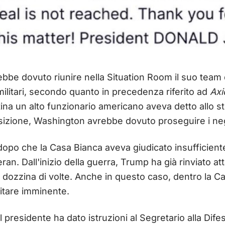
ebbe dovuto riunire nella Situation Room il suo team 
militari, secondo quanto in precedenza riferito ad
Ax
ina un alto funzionario americano aveva detto allo ste
izione, Washington avrebbe dovuto proseguire i neg
 dopo che la Casa Bianca aveva giudicato insufficien
an. Dall'inizio della guerra, Trump ha già rinviato at
ozzina di volte. Anche in questo caso, dentro la C
litare imminente.
il presidente ha dato istruzioni al Segretario alla Dif