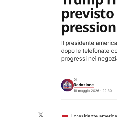
previsto
pression
Il presidente america
dopo le telefonate co
progressi nei negozia
DI
Redazione
18 maggio 2026 · 22:30
l presidente america