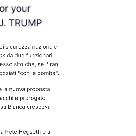
di sicurezza nazionale
ios
da due funzionari
sso sito che, se l'Iran
oziati "con le bombe".
te la nuova proposta
tacchi e prorogato
asa Bianca cresceva
esa Pete Hegseth e al