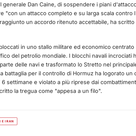
l generale Dan Caine, di sospendere i piani d'attacc
e "con un attacco completo e su larga scala contro l'I
ggiunto un accordo ritenuto accettabile, ha scritto 
 bloccati in uno stallo militare ed economico centrato
affico del petrolio mondiale. I blocchi navali incrociati
arte delle navi e trasformato lo Stretto nel principal
battaglia per il controllo di Hormuz ha logorato un c
si 6 settimane e violato a più riprese dai combattimen
itto la tregua come "appesa a un filo".
 E IRAN