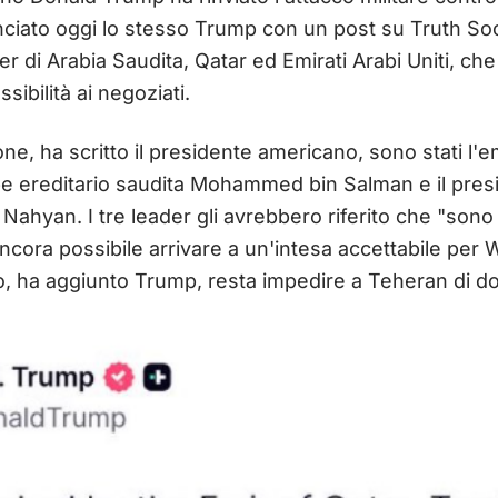
iato oggi lo stesso Trump con un post su Truth Soci
er di Arabia Saudita, Qatar ed Emirati Arabi Uniti, che
bilità ai negoziati.
one, ha scritto il presidente americano, sono stati l'
ipe ereditario saudita Mohammed bin Salman e il presi
yan. I tre leader gli avrebbero riferito che "sono i
 ancora possibile arrivare a un'intesa accettabile per 
o, ha aggiunto Trump, resta impedire a Teheran di dot