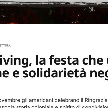
ETTURA
ving, la festa che
e e solidarietà neg
novembre gli americani celebrano il Ringrazi
cola storia coloniale e spirito di condivisi