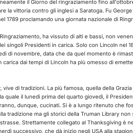
amente il Giorno del ringraziamento fino all'ottobr
re la vittoria contro gli inglesi a Saratoga. Fu Georg
ati nel 1789 proclamando una giornata nazionale di Rin
l Ringraziamento, ha vissuto di alti e bassi, non ven
i singoli Presidenti in carica. Solo con Lincoln nel 1
vedì di novembre, data che da quel momento è rimas
 carica dai tempi di Lincoln ha più omesso di emette
 vive di tradizioni. La più famosa, quella della Grazia 
a quale il lunedì prima del quarto giovedì, il Preside
anno, dunque, cucinati. Si è a lungo ritenuto che fos
la tradizione ma gli storici della Truman Library non 
strasse. Strettamente collegato al Thanksgiving è ne
venerdì successivo, che dà inizio negli USA alla stagi