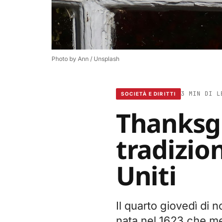
Photo by 
Ann
 / 
Unsplash
3 MIN DI L
SOCIETÀ E DIRITTI
Thanksgi
tradizion
Uniti
Il quarto giovedì di 
nata nel 1623 che mes