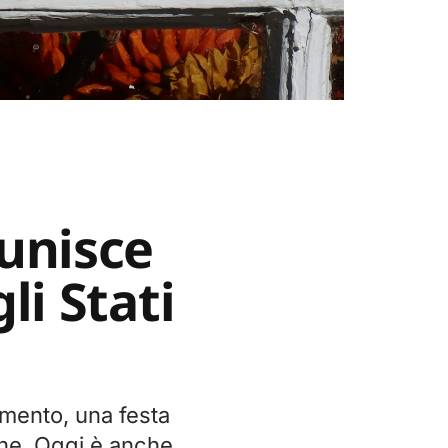
 unisce
li Stati
amento, una festa
one. Oggi è anche