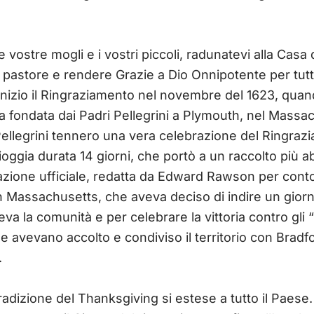
 le vostre mogli e i vostri piccoli, radunatevi alla Cas
ì il pastore e rendere Grazie a Dio Onnipotente per tu
nizio il Ringraziamento nel novembre del 1623, quan
a fondata dai Padri Pellegrini a Plymouth, nel Massac
 I Pellegrini tennero una vera celebrazione del Ringr
oggia durata 14 giorni, che portò a un raccolto più 
azione ufficiale, redatta da Edward Rawson per conto
n Massachusetts, che aveva deciso di indire un giorn
va la comunità e per celebrare la vittoria contro gli “
e avevano accolto e condiviso il territorio con Bradfor
.
tradizione del Thanksgiving si estese a tutto il Paese.