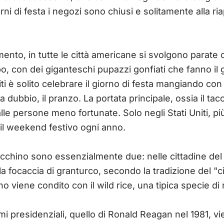
orni di festa i negozi sono chiusi e solitamente alla 
ento, in tutte le città americane si svolgono parate co
o, con dei giganteschi pupazzi gonfiati che fanno il gir
ti è solito celebrare il giorno di festa mangiando con
a dubbio, il pranzo. La portata principale, ossia il tac
alle persone meno fortunate. Solo negli Stati Uniti, più
il weekend festivo ogni anno.
tacchino sono essenzialmente due: nelle cittadine del 
 focaccia di granturco, secondo la tradizione del "ciò
o viene condito con il wild rice, una tipica specie di
lami presidenziali, quello di Ronald Reagan nel 1981, 