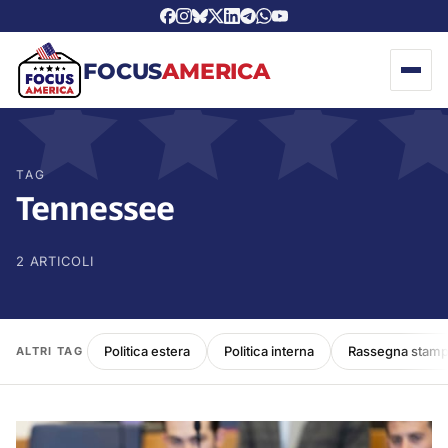
FOCUS
AMERICA
TAG
Tennessee
2 ARTICOLI
Politica estera
Politica interna
Rassegna stam
ALTRI TAG