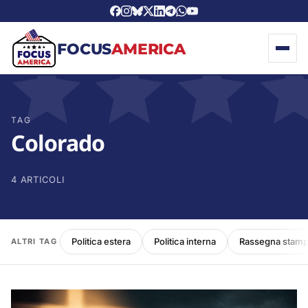
FOCUS
AMERICA
TAG
Colorado
4 ARTICOLI
Politica estera
Politica interna
Rassegna stam
ALTRI TAG