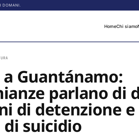
I DOMANI.
Home
Chi siamo
TURA
i a Guantánamo:
ianze parlano di 
ni di detenzione e
 di suicidio