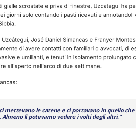
ti gialle scrostate e priva di finestre, Uzcátegui ha p
i giorni solo contando i pasti ricevuti e annotandoli 
Bibbia.
ti - Uzcátegui, José Daniel Simancas e Franyer Montes
mente di avere contatti con familiari o avvocati, di e
nvasive e umilianti, e tenuti in isolamento prolungato
re all'aperto nell'arco di due settimane.
mancas:
i mettevano le catene e ci portavano in quello ch
o. Almeno lì potevamo vedere i volti degli altri."