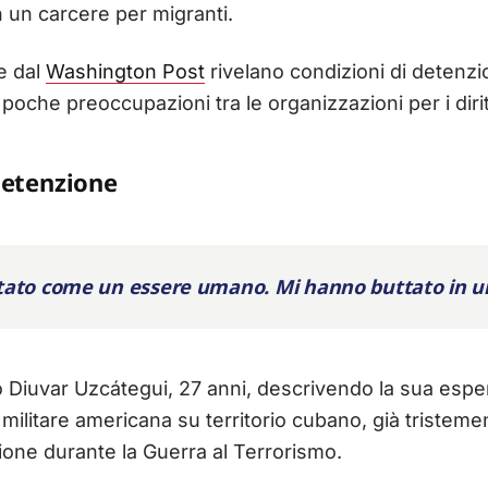
n un carcere per migranti.
e dal
Washington Post
rivelano condizioni di deten
oche preoccupazioni tra le organizzazioni per i dirit
detenzione
ato come un essere umano. Mi hanno buttato in u
to Diuvar Uzcátegui, 27 anni, descrivendo la sua esp
e militare americana su territorio cubano, già tristem
ione durante la Guerra al Terrorismo.