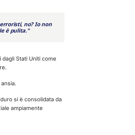
roristi, no? Io non
e è pulita."
 dagli Stati Uniti come
re.
 ansia.
aduro si è consolidata da
nziale ampiamente