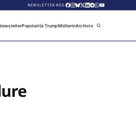
NEWSLETTER
·
RSS
·
Newsletter
Popolarità Trump
Midterm
Archivio
dure