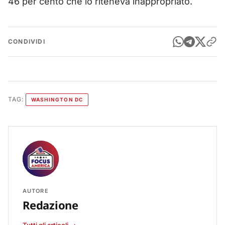
46 per cento che lo riteneva inappropriato.
CONDIVIDI
TAG:
WASHINGTON DC
AUTORE
Redazione
Tutti gli articoli →