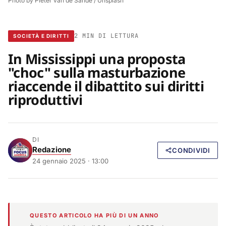
Photo by 
Pieter van de Sande
 / 
Unsplash
2 MIN DI LETTURA
SOCIETÀ E DIRITTI
In Mississippi una proposta
"choc" sulla masturbazione
riaccende il dibattito sui diritti
riproduttivi
DI
Redazione
CONDIVIDI
24 gennaio 2025 · 13:00
QUESTO ARTICOLO HA PIÙ DI UN ANNO