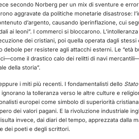
ece secondo Norberg per un mix di sventure e errori 
urono aggravate da politiche monetarie disastrose: l’
ntenuto d’argento, causando iperinflazione, cui segui
dali ai leoni”. I commerci si bloccarono. L’intolleranza
cuzione dei cristiani, poi quella operata dagli stessi c
o debole per resistere agli attacchi esterni. Le “età 
ci—come il drastico calo dei relitti di navi mercantil
e della storia”.
pure i miti più recenti. I fondamentalisti dello
Stato
ignorano la tolleranza verso le altre culture e religio
alisti europei come simbolo di superiorità cristiana, 
ero dei valori pagani. E la rivoluzione industriale in
isulta invece, dai diari del tempo, apprezzata dalla m
 dei poeti e degli scrittori.