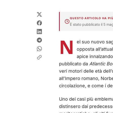
QUESTO ARTICOLO HA PIÙ
È stato pubblicato il 5 ma
N
el suo nuovo sa
opposta all’attua
apice innalzando b
pubblicato da
Atlantic B
veri motori delle età dell’
all’Impero romano, Norber
circolazione, e come i d
Uno dei casi più emblemat
distinsero dai predecessor