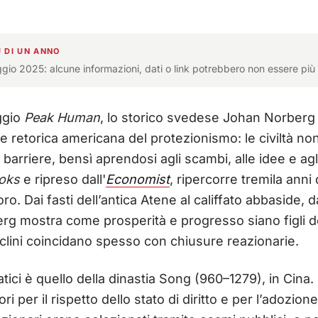
 DI UN ANNO
ggio 2025: alcune informazioni, dati o link potrebbero non essere più 
ggio
Peak Human
, lo storico svedese Johan Norberg
le retorica americana del protezionismo: le civiltà no
arriere, bensì aprendosi agli scambi, alle idee e agli s
ooks
e ripreso dall'
Economist
, ripercorre tremila anni d
oro. Dai fasti dell’antica Atene al califfato abbaside, 
g mostra come prosperità e progresso siano figli del
eclini coincidano spesso con chiusure reazionarie.
ici è quello della dinastia Song (960–1279), in Cina. 
i per il rispetto dello stato di diritto e per l’adozione