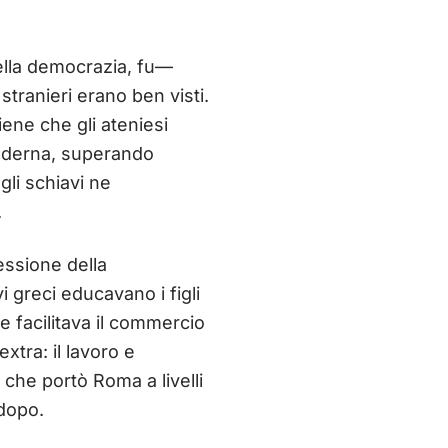
 della democrazia, fu—
stranieri erano ben visti.
ne che gli ateniesi
moderna, superando
gli schiavi ne
.
essione della
vi greci educavano i figli
e facilitava il commercio
xtra: il lavoro e
che portò Roma a livelli
 dopo.