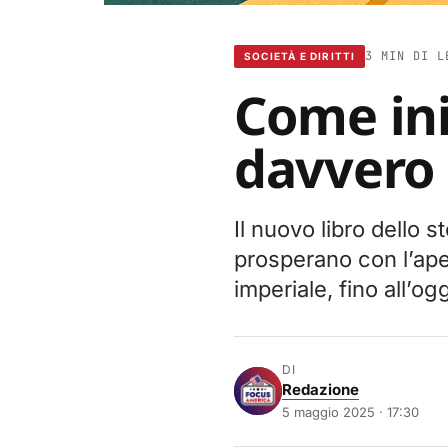
3 MIN DI L
SOCIETÀ E DIRITTI
Come ini
davvero l
Il nuovo libro dello s
prosperano con l’ape
imperiale, fino all’og
DI
Redazione
5 maggio 2025 · 17:30