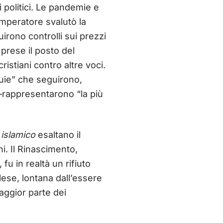
politici. Le pandemie e
imperatore svalutò la
rono controlli sui prezzi
 prese il posto del
ristiani contro altre voci.
buie” che seguirono,
i—rappresentarono “la più
 islamico
esaltano il
ni. Il Rinascimento,
fu in realtà un rifiuto
glese, lontana dall’essere
aggior parte dei