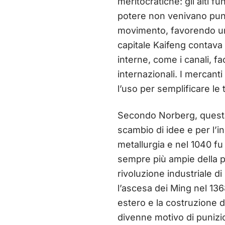
meritocratiche: gli alti f
potere non venivano punite
movimento, favorendo un b
capitale Kaifeng contava 
interne, come i canali, f
internazionali. I mercant
l’uso per semplificare le 
Secondo Norberg, questa
scambio di idee e per l’i
metallurgia e nel 1040 fu 
sempre più ampie della po
rivoluzione industriale di
l’ascesa dei Ming nel 136
estero e la costruzione di
divenne motivo di punizio