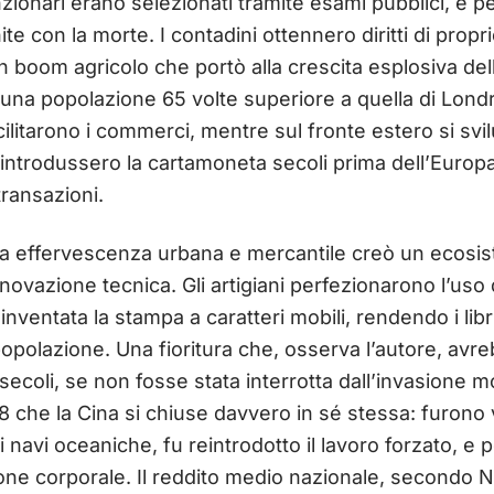
unzionari erano selezionati tramite esami pubblici, e pe
 con la morte. I contadini ottennero diritti di proprie
oom agricolo che portò alla crescita esplosiva delle 
una popolazione 65 volte superiore a quella di Londr
acilitarono i commerci, mentre sul fronte estero si sv
i introdussero la cartamoneta secoli prima dell’Europa
transazioni.
 effervescenza urbana e mercantile creò un ecosis
nnovazione tecnica. Gli artigiani perfezionarono l’uso
inventata la stampa a caratteri mobili, rendendo i libr
polazione. Una fioritura che, osserva l’autore, avre
 secoli, se non fosse stata interrotta dall’invasione 
8 che la Cina si chiuse davvero in sé stessa: furono 
 navi oceaniche, fu reintrodotto il lavoro forzato, e 
ne corporale. Il reddito medio nazionale, secondo No