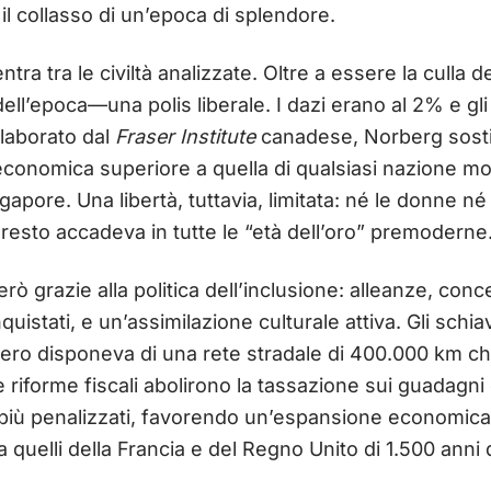
il collasso di un’epoca di splendore.
ntra tra le civiltà analizzate. Oltre a essere la culla
ll’epoca—una polis liberale. I dazi erano al 2% e gli 
laborato dal
Fraser Institute
canadese, Norberg sostie
economica superiore a quella di qualsiasi nazione 
pore. Una libertà, tuttavia, limitata: né le donne né 
resto accadeva in tutte le “età dell’oro” premoderne
rò grazie alla politica dell’inclusione: alleanze, conc
quistati, e un’assimilazione culturale attiva. Gli schia
mpero disponeva di una rete stradale di 400.000 km ch
 riforme fiscali abolirono la tassazione sui guadagni e
più penalizzati, favorendo un’espansione economica 
a quelli della Francia e del Regno Unito di 1.500 anni