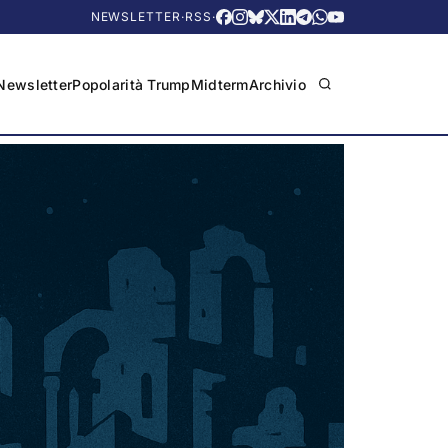
NEWSLETTER
·
RSS
·
Newsletter
Popolarità Trump
Midterm
Archivio