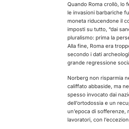
Quando Roma crollò, lo f
le invasioni barbariche f
moneta riducendone il co
imposti su tutto, “dai san
pluralismo: prima la perse
Alla fine, Roma era tropp
secondo i dati archeologi
grande regressione social
Norberg non risparmia nep
califfato abbaside, ma ne 
spesso invocato dai nazion
dell’ortodossia e un recup
un’epoca di sofferenze, r
lavoratori, con l’eccezione