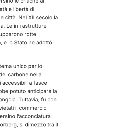
rsino le critiche al
tà e libertà di
città. Nel XII secolo la
a. Le infrastrutture
ilupparono rotte
, e lo Stato ne adottò
tema unico per lo
 del carbone nella
i accessibili a fasce
bbe potuto anticipare la
mongola. Tuttavia, fu con
vietati il commercio
persino l’acconciatura
rberg, si dimezzò tra il