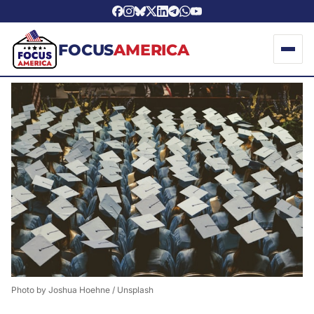
FOCUS
AMERICA
Photo by 
Joshua Hoehne
 / 
Unsplash