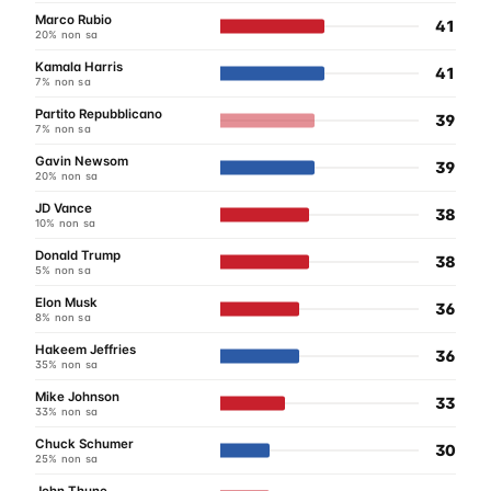
Marco Rubio
41
20% non sa
Kamala Harris
41
7% non sa
Partito Repubblicano
39
7% non sa
Gavin Newsom
39
20% non sa
JD Vance
38
10% non sa
Donald Trump
38
5% non sa
Elon Musk
36
8% non sa
Hakeem Jeffries
36
35% non sa
Mike Johnson
33
33% non sa
Chuck Schumer
30
25% non sa
John Thune