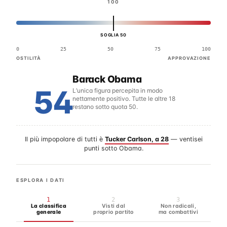
100
SOGLIA 50
0
25
50
75
100
OSTILITÀ
APPROVAZIONE
Barack Obama
54
L’unica figura percepita in modo
nettamente positivo. Tutte le altre 18
restano sotto quota 50.
Il più impopolare di tutti è
Tucker Carlson, a 28
— ventisei
punti sotto Obama.
ESPLORA I DATI
1
2
3
La classifica
Visti dal
Non radicali,
generale
proprio partito
ma combattivi