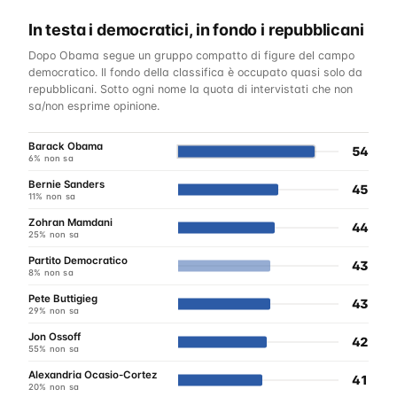
In testa i democratici, in fondo i repubblicani
Dopo Obama segue un gruppo compatto di figure del campo
democratico. Il fondo della classifica è occupato quasi solo da
repubblicani. Sotto ogni nome la quota di intervistati che non
sa/non esprime opinione.
Barack Obama
54
6% non sa
Bernie Sanders
45
11% non sa
Zohran Mamdani
44
25% non sa
Partito Democratico
43
8% non sa
Pete Buttigieg
43
29% non sa
Jon Ossoff
42
55% non sa
Alexandria Ocasio-Cortez
41
20% non sa