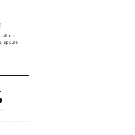
e
oltre il
e, eppure
%
se