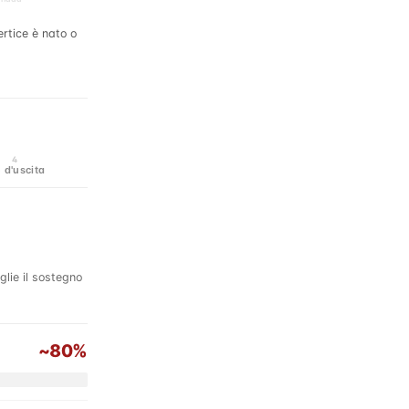
si e il
75%
degli
4
 d'uscita
glie il sostegno
~80%