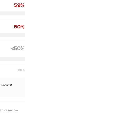
59%
50%
<50%
100%
, osserva
 Nature (marzo