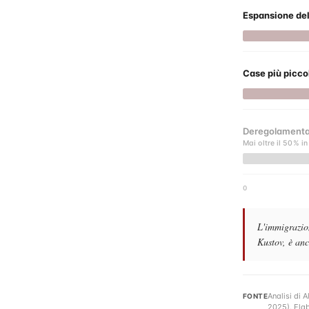
Espansione del
Case più picco
Deregolamenta
Mai oltre il 50% in
0
L'immigrazion
Kustov, è an
Analisi di 
FONTE
2025). Ela