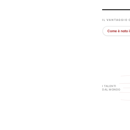
IL VANTAGGIO 
Come è nato i
I TALENTI
DAL MONDO