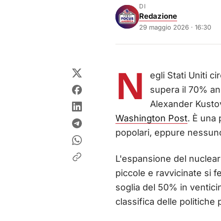
DI
Redazione
29 maggio 2026 · 16:30
N
egli Stati Uniti c
supera il 70% an
Alexander Kustov,
Washington Post
. È una 
popolari, eppure nessuno 
L'espansione del nucleare
piccole e ravvicinate si
soglia del 50% in venticin
classifica delle politiche 