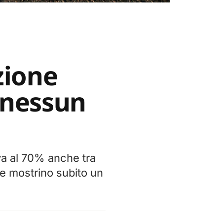
zione
 nessun
iva al 70% anche tra
he mostrino subito un