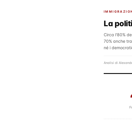
IMMIGRAZIO
La poli
Circa l'80% deg
70% anche tra 
né i democrati
Analisi di Alexand
F