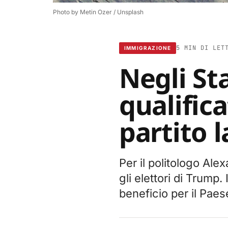
Photo by 
Metin Ozer
 / 
Unsplash
5 MIN DI LET
IMMIGRAZIONE
Negli St
qualific
partito 
Per il politologo Ale
gli elettori di Trump
beneficio per il Paes