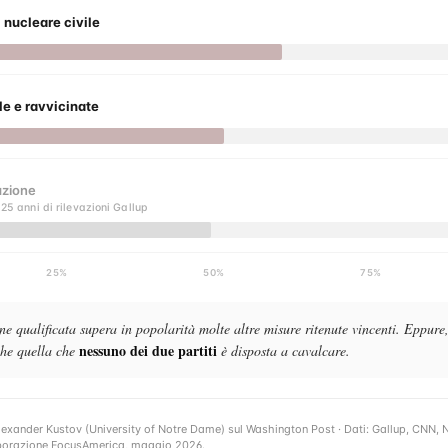
 nucleare civile
le e ravvicinate
zione
 25 anni di rilevazioni Gallup
25%
50%
75%
e qualificata supera in popolarità molte altre misure ritenute vincenti. Eppure
nessuno dei due partiti
che quella che
è disposta a cavalcare.
Alexander Kustov (University of Notre Dame) sul Washington Post · Dati: Gallup, CNN,
borazione FocusAmerica, maggio 2026.