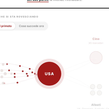
CHE SI STA ROVESCIANDO
l primato
Cosa succede ora
Cina
85 ricercatori
USA
Alleati
UK · Singapore · Australia · 