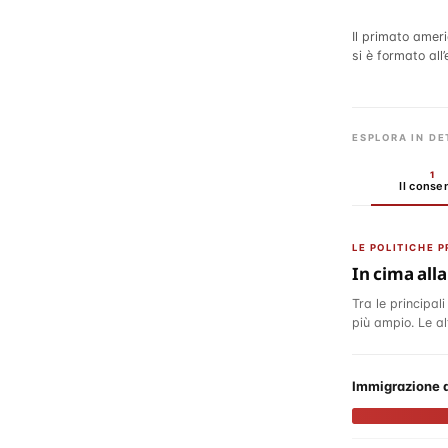
Oggi la direzion
scienziati valut
ESPLORA IN DE
1
Il conse
LE POLITICHE 
In cima alla
Tra le principal
più ampio. Le al
Immigrazione q