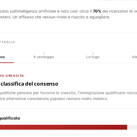
e si inverte.
85
ricercatori di primo piano sono già passati a istituzioni cine
a di partire. Regno Unito, Singapore, Australia e Canada reclutano.
TTAGLIO
2
3
nso
Il vantaggio
La fuga
Vie
PRO-CRESCITA
 classifica del consenso
i politiche pensate per favorire la crescita, l'immigrazione qualificata racco
tre alternative considerate popolari restano molto indietro.
ualificata