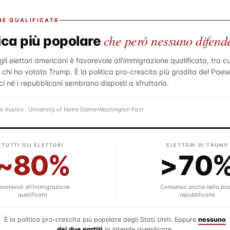
NE QUALIFICATA
che però nessuno difend
tica più popolare
li elettori americani è favorevole all'immigrazione qualificata, tra cui 
chi ha votato Trump. È la politica pro-crescita più gradita del Paes
ci né i repubblicani sembrano disposti a sfruttarla.
er Kustov · University of Notre Dame
Washington Post
TUTTI GLI ELETTORI
ELETTORI DI TRUMP
~80%
>70
avorevoli all'immigrazione
Consenso anche nella ba
qualificata
repubblicana
È la politica pro-crescita più popolare degli Stati Uniti. Eppure
nessuno
dei due partiti
la intende rivendicare.