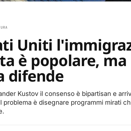
TURA
ati Uniti l'immigra
ata è popolare, ma
la difende
xander Kustov il consenso è bipartisan e arr
. Il problema è disegnare programmi mirati c
e.