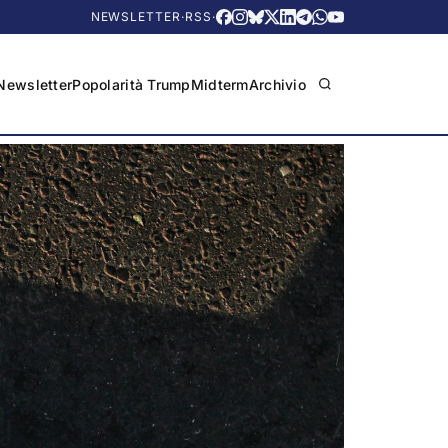
NEWSLETTER
·
RSS
·
Newsletter
Popolarità Trump
Midterm
Archivio