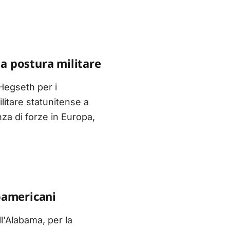
la postura militare
 Hegseth per i
litare statunitense a
enza di forze in Europa,
roamericani
ll'Alabama, per la