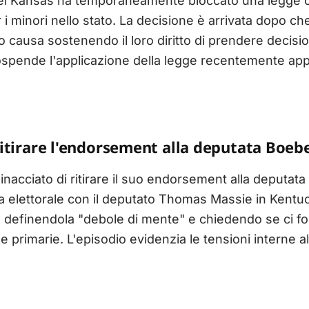
del Kansas ha temporaneamente bloccato una legge che
i minori nello stato. La decisione è arrivata dopo che
 causa sostenendo il loro diritto di prendere decision
 sospende l'applicazione della legge recentemente app
itirare l'endorsement alla deputata Boeb
inacciato di ritirare il suo endorsement alla deputa
a elettorale con il deputato Thomas Massie in Kentuc
, definendola "debole di mente" e chiedendo se ci f
le primarie. L'episodio evidenzia le tensioni interne 