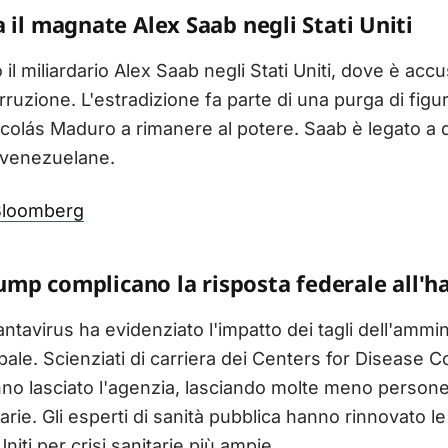
 il magnate Alex Saab negli Stati Uniti
 il miliardario Alex Saab negli Stati Uniti, dove è acc
ruzione. L'estradizione fa parte di una purga di fig
icolás Maduro a rimanere al potere. Saab è legato a di
à venezuelane.
Bloomberg
Trump complicano la risposta federale all'h
hantavirus ha evidenziato l'impatto dei tagli dell'ammi
bale. Scienziati di carriera dei Centers for Disease 
anno lasciato l'agenzia, lasciando molte meno persone
tarie. Gli esperti di sanità pubblica hanno rinnovato l
niti per crisi sanitarie più ampie.