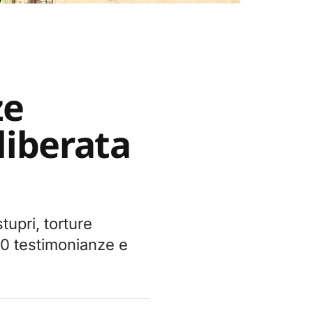
ze
liberata
upri, torture
30 testimonianze e