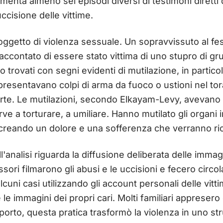
menta almeno sei episodi diversi di testimoni diretti d
uccisione delle vittime.
ggetto di violenza sessuale. Un sopravvissuto al fest
raccontato di essere stato vittima di uno stupro di gr
trovati con segni evidenti di mutilazione, in particol
 presentavano colpi di arma da fuoco o ustioni nel tora
morte. Le mutilazioni, secondo Elkayam-Levy, avevano
e a torturare, a umiliare. Hanno mutilato gli organi i
, creando un dolore e una sofferenza che verranno ri
'analisi riguarda la diffusione deliberata delle immagi
sori filmarono gli abusi e le uccisioni e fecero circol
alcuni casi utilizzando gli account personali delle vit
 le immagini dei propri cari. Molti familiari appresero 
porto, questa pratica trasformò la violenza in uno s