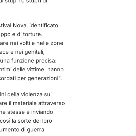
i stupri o stupri di
ival Nova, identificato
uppo e di torture.
are nei volti e nelle zone
ce e nei genitali,
 una funzione precisa:
ntimi delle vittime, hanno
cordati per generazioni".
ni della violenza sui
are il materiale attraverso
time stesse e inviando
così la sorte dei loro
trumento di guerra