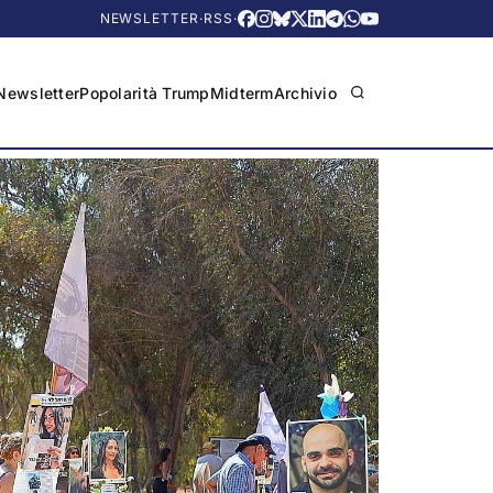
NEWSLETTER
·
RSS
·
Newsletter
Popolarità Trump
Midterm
Archivio