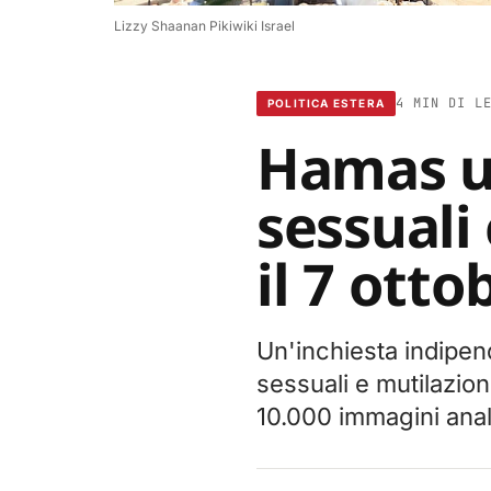
Lizzy Shaanan Pikiwiki Israel
4 MIN DI L
POLITICA ESTERA
Hamas us
sessuali
il 7 otto
Un'inchiesta indipen
sessuali e mutilazio
10.000 immagini anal