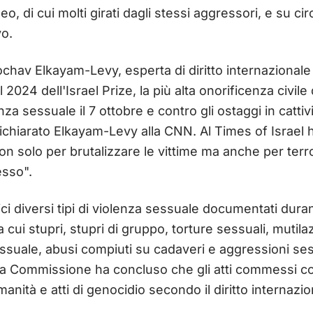
o, di cui molti girati dagli stessi aggressori, e su cir
vo.
ochav Elkayam-Levy, esperta di diritto internazionale e
2024 dell'Israel Prize, la più alta onorificenza civile 
za sessuale il 7 ottobre e contro gli ostaggi in cattiv
ichiarato Elkayam-Levy alla CNN. Al Times of Israel 
on solo per brutalizzare le vittime ma anche per terro
esso".
dici diversi tipi di violenza sessuale documentati duran
ra cui stupri, stupri di gruppo, torture sessuali, mutil
essuale, abusi compiuti su cadaveri e aggressioni se
e. La Commissione ha concluso che gli atti commessi co
manità e atti di genocidio secondo il diritto internazio