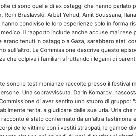
olte ci sono quelle di ex ostaggi che hanno parlato 
n, Rom Braslavski, Arbel Yehud, Amit Soussana, Ilan
me hanno condiviso le loro esperienze solo in forma ri
 medico. Il rapporto include anche accuse mai rese pu
 erano tenuti in ostaggio a Gaza, sarebbero stati costr
'uno sull'altro. La Commissione descrive questo epis
nza che colpiva i familiari sfruttando i legami di pare
te sono le testimonianze raccolte presso il festival
persone. Una sopravvissuta, Darin Komarov, nascost
la Commissione di aver sentito uno stupro di gruppo: "
babilmente ferita, a giudicare dalle sue urla. Urla che
o racconto è stato confermato da un'altra testimone
rpi delle vittime con i vestiti strappati, le gambe div