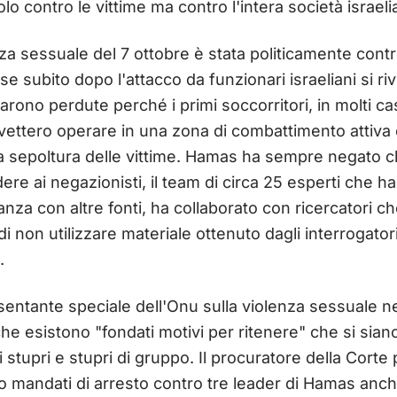
lo contro le vittime ma contro l'intera società israeli
za sessuale del 7 ottobre è stata politicamente controv
se subito dopo l'attacco da funzionari israeliani si r
rono perdute perché i primi soccorritori, in molti ca
vettero operare in una zona di combattimento attiva
lla sepoltura delle vittime. Hamas ha sempre negato 
re ai negazionisti, il team di circa 25 esperti che ha 
anza con altre fonti, ha collaborato con ricercatori 
di non utilizzare materiale ottenuto dagli interrogatori
.
entante speciale dell'Onu sulla violenza sessuale nei 
e esistono "fondati motivi per ritenere" che si siano 
i stupri e stupri di gruppo. Il procuratore della Corte
 mandati di arresto contro tre leader di Hamas anche