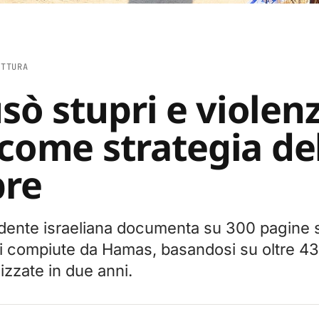
ETTURA
ò stupri e violen
 come strategia de
bre
dente israeliana documenta su 300 pagine st
ni compiute da Hamas, basandosi su oltre 4
izzate in due anni.