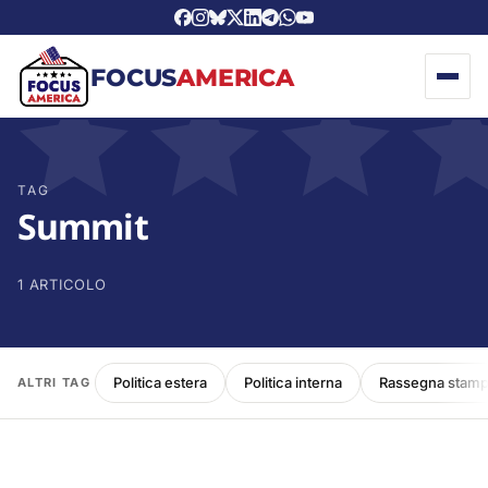
FOCUS
AMERICA
TAG
Summit
1 ARTICOLO
Politica estera
Politica interna
Rassegna stam
ALTRI TAG
FOCUS AMERICA