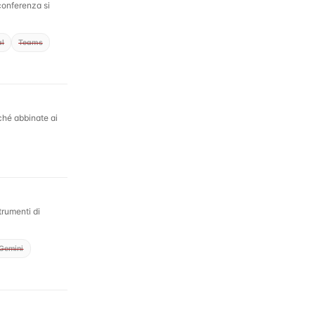
conferenza si
al
Teams
rché abbinate ai
strumenti di
Gemini