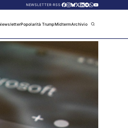
NEWSLETTER
·
RSS
·
Newsletter
Popolarità Trump
Midterm
Archivio