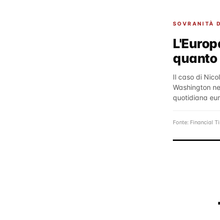
SOVRANITÀ D
L'Europ
quanto 
Il caso di Nico
Washington nel
quotidiana euro
Fonte: Financial T