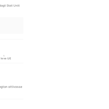
agli Stati Uniti
4
 leve UE
ington attivasse