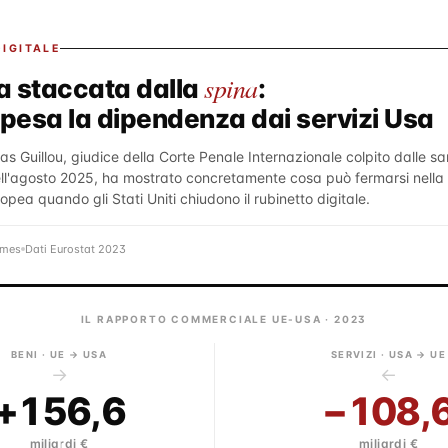
IGITALE
spina
a staccata dalla
:
pesa la dipendenza dai servizi Usa
las Guillou, giudice della Corte Penale Internazionale colpito dalle sa
l'agosto 2025, ha mostrato concretamente cosa può fermarsi nella 
pea quando gli Stati Uniti chiudono il rubinetto digitale.
imes
Dati Eurostat 2023
IL RAPPORTO COMMERCIALE UE-USA · 2023
BENI · UE → USA
SERVIZI · USA → UE
→
←
+156,6
−108,
miliardi €
miliardi €