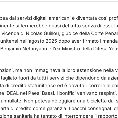
a dai servizi digitali americani è diventata così pro
inente si fermerebbe quasi del tutto senza di essi. L
 vicenda di Nicolas Guillou, giudice della Corte Penal
atunitensi nell'agosto 2025 dopo aver firmato i mandat
 Benjamin Netanyahu e l'ex Ministro della Difesa Yoa
anzioni, ma non immaginava la loro estensione nella vi
to tagliato fuori da tutti i servizi che dipendono da a
a di credito statunitense ed è dovuto ricorrere al con
iDEAL nei Paesi Bassi. I bonifici venivano respinti,
nullate. Non poteva noleggiare una bicicletta dal se
carta di credito come garanzia. I pacchi consegnati 
ione sanitaria ha tentato di interrompere il rapporto.