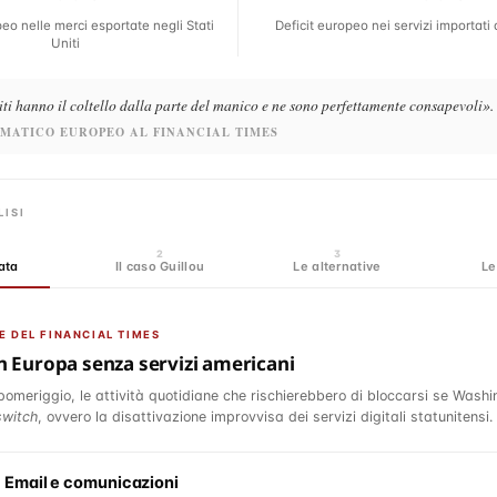
eo nelle merci esportate negli Stati
Deficit europeo nei servizi importati d
Uniti
iti hanno il coltello dalla parte del manico e ne sono perfettamente consapevoli».
OMATICO EUROPEO AL FINANCIAL TIMES
LISI
2
3
ata
Il caso Guillou
Le alternative
Le
E DEL FINANCIAL TIMES
n Europa senza servizi americani
 pomeriggio, le attività quotidiane che rischierebbero di bloccarsi se Wash
 switch
, ovvero la disattivazione improvvisa dei servizi digitali statunitensi.
Email e comunicazioni