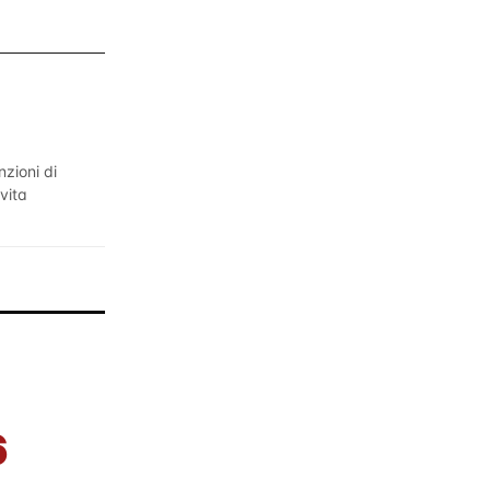
nzioni di
vita
6