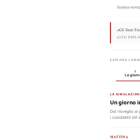
Surplus europ
«Gli Stati Un
ALTO DIPL
ESPLORA L'ANA
1
La giorn
LA SIMULAZION
Un giorno i
Dal risveglio al
i cosiddetti
kill
MATTINA