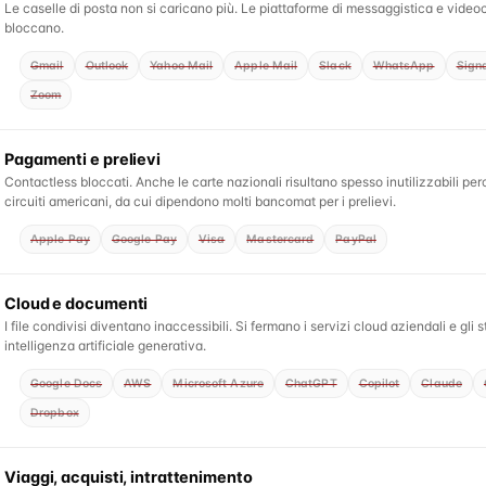
Le caselle di posta non si caricano più. Le piattaforme di messaggistica e video
bloccano.
Gmail
Outlook
Yahoo Mail
Apple Mail
Slack
WhatsApp
Sign
Zoom
Pagamenti e prelievi
Contactless bloccati. Anche le carte nazionali risultano spesso inutilizzabili pe
circuiti americani, da cui dipendono molti bancomat per i prelievi.
Apple Pay
Google Pay
Visa
Mastercard
PayPal
Cloud e documenti
I file condivisi diventano inaccessibili. Si fermano i servizi cloud aziendali e gli 
intelligenza artificiale generativa.
Google Docs
AWS
Microsoft Azure
ChatGPT
Copilot
Claude
Dropbox
Viaggi, acquisti, intrattenimento