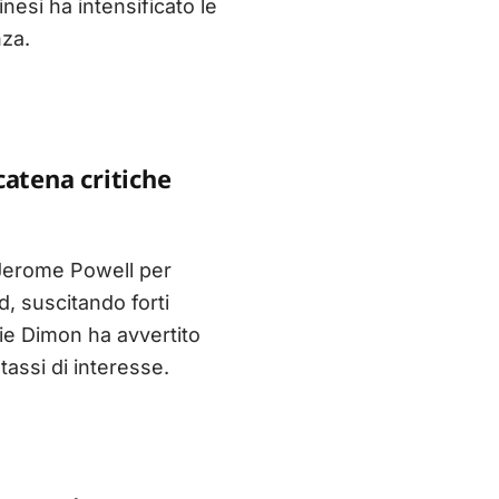
nesi ha intensificato le
nza.
catena critiche
e Jerome Powell per
d, suscitando forti
mie Dimon ha avvertito
tassi di interesse.