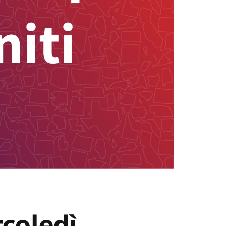
coledì