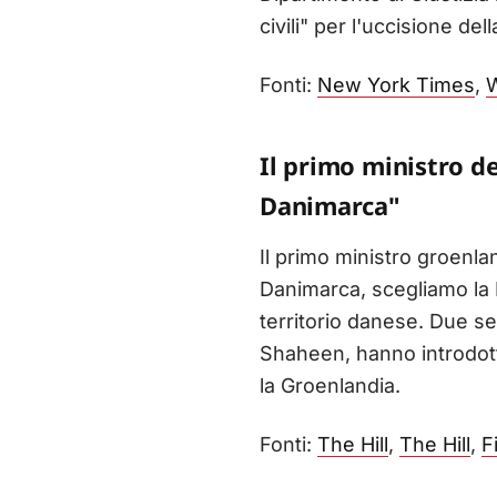
civili" per l'uccisione del
Fonti:
New York Times
,
W
Il primo ministro de
Danimarca"
Il primo ministro groenl
Danimarca, scegliamo la N
territorio danese. Due s
Shaheen, hanno introdott
la Groenlandia.
Fonti:
The Hill
,
The Hill
,
F