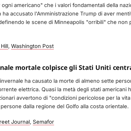
 ogni americano" che i valori fondamentali della na
ton ha accusato l'Amministrazione Trump di aver ment
a, definendo le scene di Minneapolis "orribili" che no
Hill
,
Washington Post
le mortale colpisce gli Stati Uniti centra
nvernale ha causato la morte di almeno sette person
ente elettrica. Quasi la metà degli stati americani ha
onari avvertono di "condizioni pericolose per la vit
 persone dalla regione del Golfo alla costa orientale.
reet Journal
,
Semafor