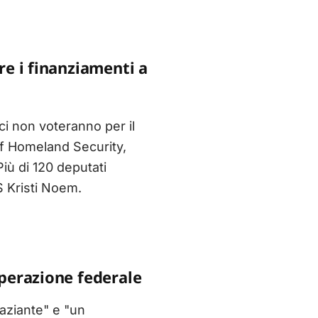
e i finanziamenti a
i non voteranno per il
of Homeland Security,
iù di 120 deputati
S Kristi Noem.
perazione federale
raziante" e "un