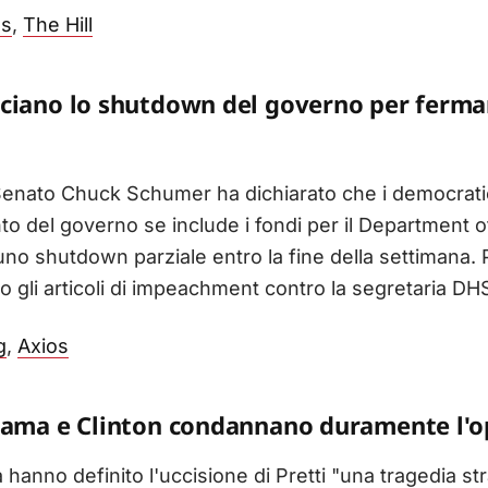
os
,
The Hill
ciano lo shutdown del governo per fermar
 Senato Chuck Schumer ha dichiarato che i democratic
to del governo se include i fondi per il Department 
uno shutdown parziale entro la fine della settimana. P
 gli articoli di impeachment contro la segretaria DH
g
,
Axios
Obama e Clinton condannano duramente l'o
anno definito l'uccisione di Pretti "una tragedia st