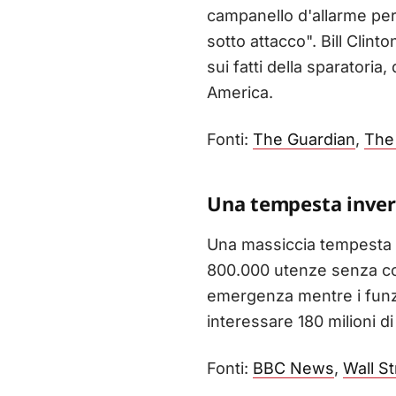
campanello d'allarme per
sotto attacco". Bill Clin
sui fatti della sparatori
America.
Fonti:
The Guardian
,
The 
Una tempesta inverna
Una massiccia tempesta i
800.000 utenze senza corr
emergenza mentre i funzi
interessare 180 milioni di
Fonti:
BBC News
,
Wall St