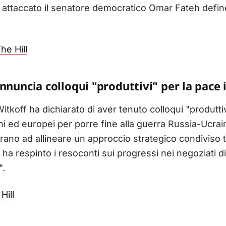
e attaccato il senatore democratico Omar Fateh defi
he Hill
nnuncia colloqui "produttivi" per la pace 
itkoff ha dichiarato di aver tenuto colloqui "produttivi
ni ed europei per porre fine alla guerra Russia-Ucrai
irano ad allineare un approccio strategico condiviso t
ha respinto i resoconti sui progressi nei negoziati d
".
Hill