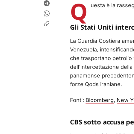
Q
uesta è la rasse
Gli Stati Uniti inte
La Guardia Costiera amer
Venezuela, intensificand
che trasportano petrolio
dell'intercettazione dell
panamense precedentemen
forze Qods iraniane.
Fonti:
Bloomberg
,
New Y
CBS sotto accusa pe