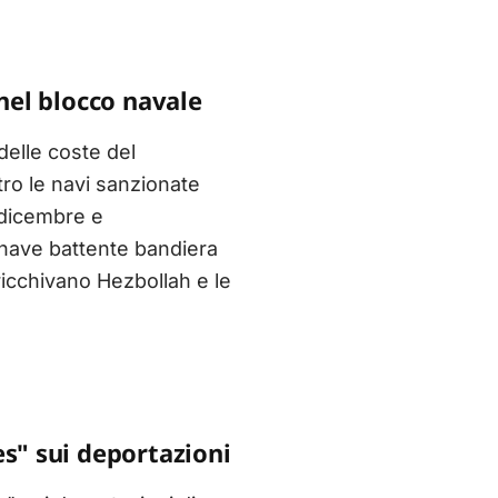
 nel blocco navale
delle coste del
ro le navi sanzionate
 dicembre e
a nave battente bandiera
icchivano Hezbollah e le
es" sui deportazioni