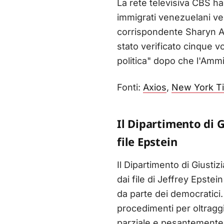
La rete televisiva CBS ha
immigrati venezuelani ver
corrispondente Sharyn Al
stato verificato cinque v
politica" dopo che l'Ammi
Fonti:
Axios
,
New York T
Il Dipartimento di G
file Epstein
Il Dipartimento di Giust
dai file di Jeffrey Epstei
da parte dei democratici
procedimenti per oltraggi
parziale e pesantemente