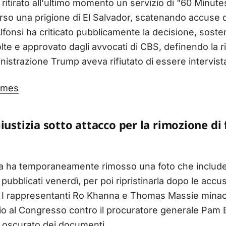
 ritirato all'ultimo momento un servizio di "60 Minute
so una prigione di El Salvador, scatenando accuse di
fonsi ha criticato pubblicamente la decisione, sosten
olte e approvato dagli avvocati di CBS, definendo la
nistrazione Trump aveva rifiutato di essere intervist
imes
iustizia sotto attacco per la rimozione di
izia ha temporaneamente rimosso una foto che includ
n pubblicati venerdì, per poi ripristinarla dopo le accu
. I rappresentanti Ro Khanna e Thomas Massie minac
o al Congresso contro il procuratore generale Pam Bo
 oscurato dei documenti.