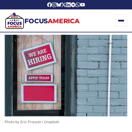
FOCUS
AMERICA
Photo by 
Eric Prouzet
 / 
Unsplash