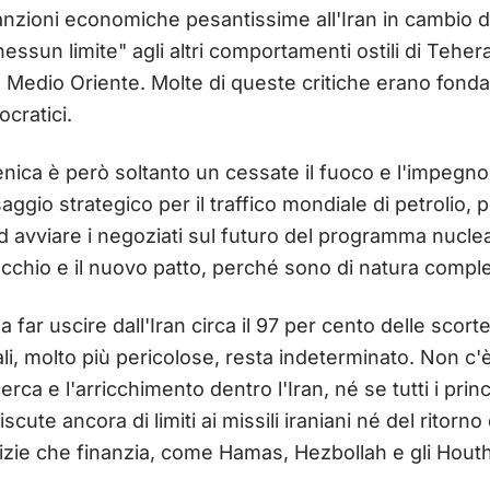
anzioni economiche pesantissime all'Iran in cambio di 
"nessun limite" agli altri comportamenti ostili di Tehera
n Medio Oriente. Molte di queste critiche erano fon
cratici.
ica è però soltanto un cessate il fuoco e l'impegno a
aggio strategico per il traffico mondiale di petrolio, 
d avviare i negoziati sul futuro del programma nucle
ecchio e il nuovo patto, perché sono di natura compl
far uscire dall'Iran circa il 97 per cento delle scorte n
ali, molto più pericolose, resta indeterminato. Non c
rca e l'arricchimento dentro l'Iran, né se tutti i princi
scute ancora di limiti ai missili iraniani né del ritor
lizie che finanzia, come Hamas, Hezbollah e gli Houth