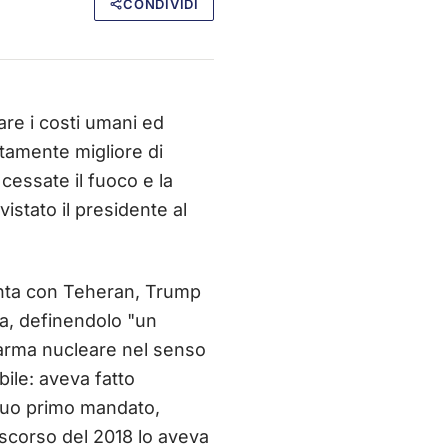
CONDIVIDI
are i costi umani ed
tamente migliore di
essate il fuoco e la
vistato il presidente al
iunta con Teheran, Trump
ma, definendolo "un
l'arma nucleare nel senso
bile: aveva fatto
 suo primo mandato,
discorso del 2018 lo aveva