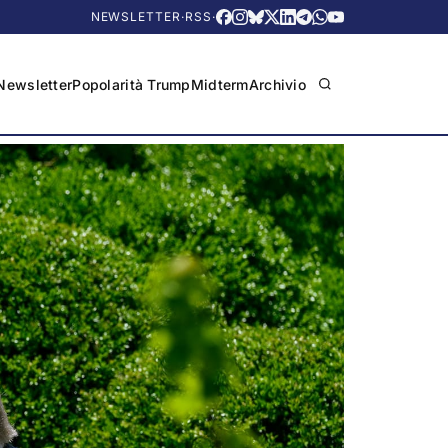
NEWSLETTER
·
RSS
·
Newsletter
Popolarità Trump
Midterm
Archivio