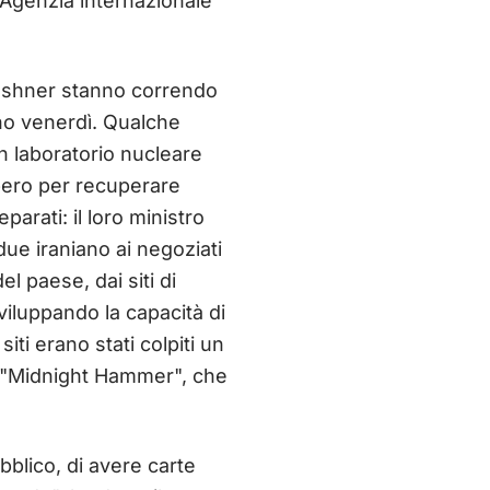
'Agenzia internazionale
 Kushner stanno correndo
ono venerdì. Qualche
n laboratorio nucleare
bero per recuperare
parati: il loro ministro
due iraniano ai negoziati
l paese, dai siti di
viluppando la capacità di
siti erano stati colpiti un
a "Midnight Hammer", che
bblico, di avere carte