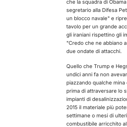
che la squadra di Obama 
segretario alla Difesa P
un blocco navale" e ripr
tavolo per un grande acco
gli iraniani rispettino gl
"Credo che ne abbiano avu
due ondate di attacchi.
Quello che Trump e Hegse
undici anni fa non aveva
piazzando qualche mina e
prima di attraversare lo
impianti di desalinizzazio
2015 il materiale più pot
settimane o mesi di ulter
combustibile arricchito a