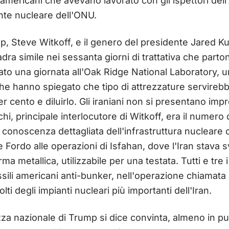
mericani che avevano lavorato con gli ispettori dell
ente nucleare dell'ONU.
ump, Steve Witkoff, e il genero del presidente Jared
ra simile nei sessanta giorni di trattativa che part
to una giornata all'Oak Ridge National Laboratory, u
he hanno spiegato che tipo di attrezzature servireb
er cento e diluirlo. Gli iraniani non si presentano impre
hi, principale interlocutore di Witkoff, era il numero 
 conoscenza dettagliata dell'infrastruttura nucleare de
 Fordo alle operazioni di Isfahan, dove l'Iran stava s
ma metallica, utilizzabile per una testata. Tutti e tre i 
ili americani anti-bunker, nell'operazione chiamat
lti degli impianti nucleari più importanti dell'Iran.
za nazionale di Trump si dice convinta, almeno in pu