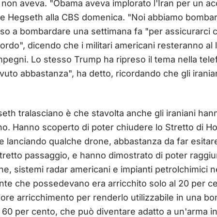
non aveva. "Obama aveva implorato l'Iran per un acco
ete Hegseth alla CBS domenica. "Noi abbiamo bombard
eso a bombardare una settimana fa "per assicurarci 
rdo", dicendo che i militari americani resteranno al 
i impegni. Lo stesso Trump ha ripreso il tema nella te
to abbastanza", ha detto, ricordando che gli iraniani
th tralasciano è che stavolta anche gli iraniani han
no. Hanno scoperto di poter chiudere lo Stretto di
 lanciando qualche drone, abbastanza da far esitare
 stretto passaggio, e hanno dimostrato di poter raggi
ne, sistemi radar americani e impianti petrolchimici ne
ente che possedevano era arricchito solo al 20 per ce
iore arricchimento per renderlo utilizzabile in una 
l 60 per cento, che può diventare adatto a un'arma in