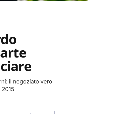
rdo
parte
nciare
ni: il negoziato vero
l 2015