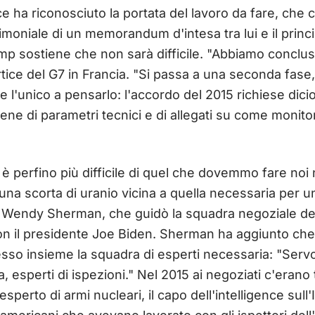
e ha riconosciuto la portata del lavoro da fare, che 
imoniale di un memorandum d'intesa tra lui e il prin
p sostiene che non sarà difficile. "Abbiamo concluso
rtice del G7 in Francia. "Si passa a una seconda fas
se l'unico a pensarlo: l'accordo del 2015 richiese dicio
iene di parametri tecnici e di allegati su come monito
 è perfino più difficile di quel che dovemmo fare noi
na scorta di uranio vicina a quella necessaria per u
 Wendy Sherman, che guidò la squadra negoziale del
con il presidente Joe Biden. Sherman ha aggiunto che
o insieme la squadra di esperti necessaria: "Servon
, esperti di ispezioni." Nel 2015 ai negoziati c'erano t
sperto di armi nucleari, il capo dell'intelligence sull'