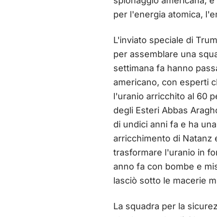
spionaggio americana, e a
per l'energia atomica, l'
L'inviato speciale di Tr
per assemblare una squad
settimana fa hanno passa
americano, con esperti c
l'uranio arricchito al 60 p
degli Esteri Abbas Araghc
di undici anni fa e ha una
arricchimento di Natanz e
trasformare l'uranio in for
anno fa con bombe e miss
lasciò sotto le macerie mo
La squadra per la sicurez