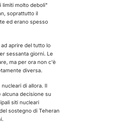
limiti molto deboli"
n, soprattutto il
date ed erano spesso
d aprire del tutto lo
per sessanta giorni. Le
are, ma per ora non c'è
etamente diversa.
ucleari di allora. Il
'è alcuna decisione su
pali siti nucleari
no del sostegno di Teheran
i.