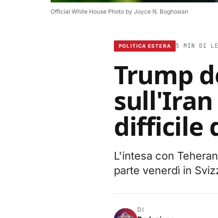
Official White House Photo by Joyce N. Boghosian
5 MIN DI L
POLITICA ESTERA
Trump de
sull'Ira
difficil
L'intesa con Teheran 
parte venerdì in Svizz
DI