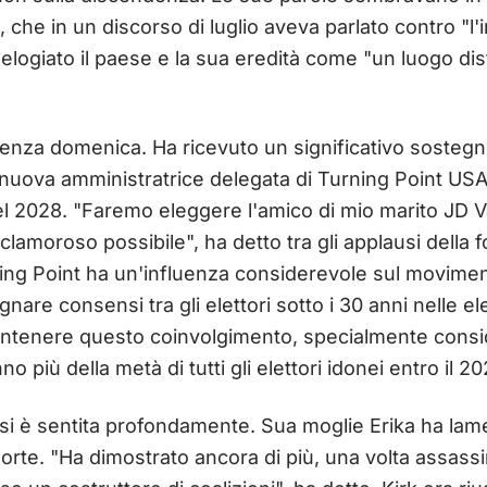
che in un discorso di luglio aveva parlato contro "l'i
 elogiato il paese e la sua eredità come "un luogo di
enza domenica. Ha ricevuto un significativo sostegn
 nuova amministratrice delegata di Turning Point USA
del 2028. "Faremo eleggere l'amico di mio marito J
lamoroso possibile", ha detto tra gli applausi della 
ning Point ha un'influenza considerevole sul movime
are consensi tra gli elettori sotto i 30 anni nelle ele
ntenere questo coinvolgimento, specialmente consid
no più della metà di tutti gli elettori idonei entro il 20
 si è sentita profondamente. Sua moglie Erika ha lamen
orte. "Ha dimostrato ancora di più, una volta assass