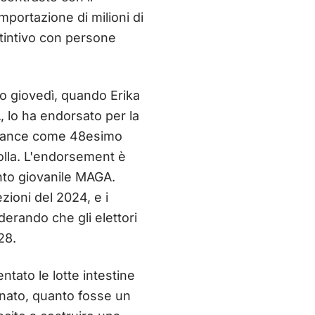
mportazione di milioni di
stintivo con persone
o giovedì, quando Erika
, lo ha endorsato per la
D Vance come 48esimo
folla. L'endorsement è
nto giovanile MAGA.
zioni del 2024, e i
erando che gli elettori
28.
tato le lotte intestine
inato, quanto fosse un