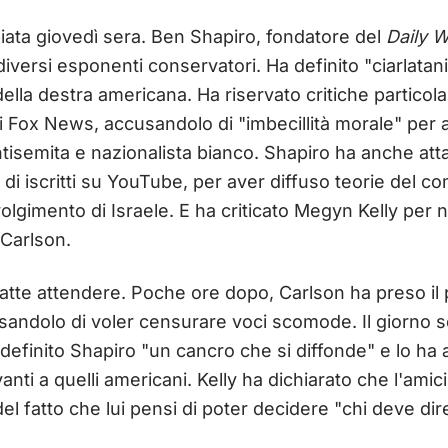
piata giovedì sera. Ben Shapiro, fondatore del
Daily W
versi esponenti conservatori. Ha definito "ciarlatani" 
della destra americana. Ha riservato critiche partico
 Fox News, accusandolo di "imbecillità morale" per a
ntisemita e nazionalista bianco. Shapiro ha anche a
 di iscritti su YouTube, per aver diffuso teorie del co
volgimento di Israele. E ha criticato Megyn Kelly pe
Carlson.
fatte attendere. Poche ore dopo, Carlson ha preso il
ndolo di voler censurare voci scomode. Il giorno 
definito Shapiro "un cancro che si diffonde" e lo ha
vanti a quelli americani. Kelly ha dichiarato che l'amic
del fatto che lui pensi di poter decidere "chi deve di