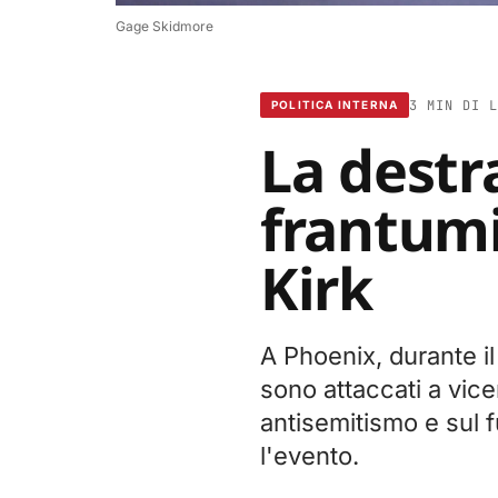
Gage Skidmore
3 MIN DI L
POLITICA INTERNA
La destr
frantumi
Kirk
A Phoenix, durante il
sono attaccati a vicen
antisemitismo e sul
l'evento.