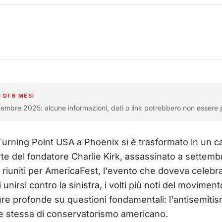
 DI 6 MESI
icembre 2025: alcune informazioni, dati o link potrebbero non essere p
Turning Point USA a Phoenix si è trasformato in un ca
te del fondatore Charlie Kirk, assassinato a settembre
 riuniti per AmericaFest, l'evento che doveva celebr
unirsi contro la sinistra, i volti più noti del movimen
ture profonde su questioni fondamentali: l'antisemitism
ne stessa di conservatorismo americano.