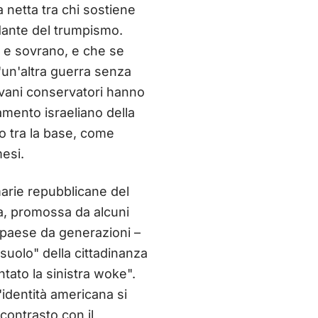
a netta tra chi sostiene
ondante del trumpismo.
e e sovrano, e che se
 "un'altra guerra senza
ovani conservatori hanno
amento israeliano della
so tra la base, come
mesi.
arie repubblicane del
ea, promossa da alcuni
l paese da generazioni –
 suolo" della cittadinanza
tato la sinistra woke".
'identità americana si
contrasto con il