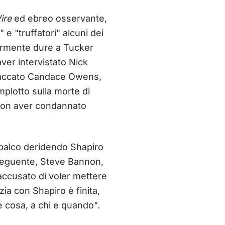
ire
ed ebreo osservante,
e "truffatori" alcuni dei
larmente dure a Tucker
ver intervistato Nick
ttaccato Candace Owens,
mplotto sulla morte di
r non aver condannato
 palco deridendo Shapiro
seguente, Steve Bannon,
 accusato di voler mettere
izia con Shapiro è finita,
re cosa, a chi e quando".