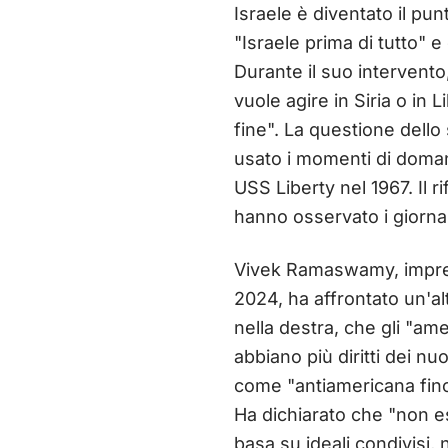
Israele è diventato il pun
"Israele prima di tutto" e
Durante il suo intervent
vuole agire in Siria o in 
fine". La questione dell
usato i momenti di doman
USS Liberty nel 1967. Il 
hanno osservato i giornali
Vivek Ramaswamy, impren
2024, ha affrontato un'al
nella destra, che gli "am
abbiano più diritti dei n
come "antiamericana fino 
Ha dichiarato che "non es
basa su ideali condivisi,