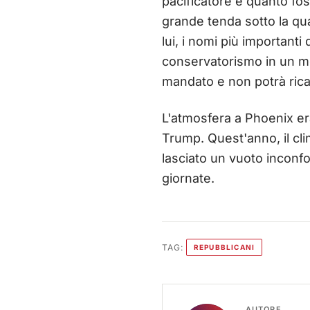
pacificatore e quanto foss
grande tenda sotto la qu
lui, i nomi più importan
conservatorismo in un mo
mandato e non potrà rica
L'atmosfera a Phoenix era
Trump. Quest'anno, il cli
lasciato un vuoto inconf
giornate.
TAG:
REPUBBLICANI
AUTORE