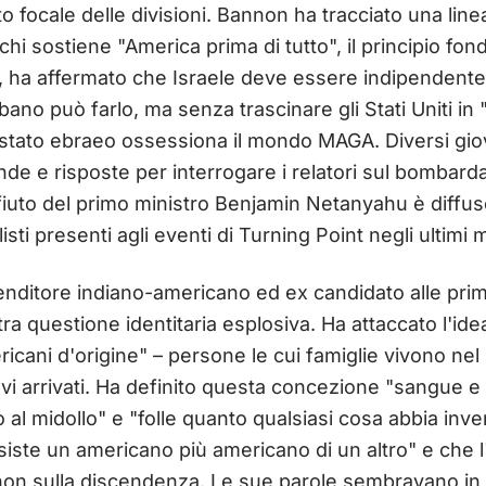
to focale delle divisioni. Bannon ha tracciato una line
 chi sostiene "America prima di tutto", il principio f
o, ha affermato che Israele deve essere indipendent
Libano può farlo, ma senza trascinare gli Stati Uniti in
o stato ebraeo ossessiona il mondo MAGA. Diversi gi
de e risposte per interrogare i relatori sul bombard
rifiuto del primo ministro Benjamin Netanyahu è diffu
sti presenti agli eventi di Turning Point negli ultimi 
ditore indiano-americano ed ex candidato alle prim
tra questione identitaria esplosiva. Ha attaccato l'id
ericani d'origine" – persone le cui famiglie vivono ne
uovi arrivati. Ha definito questa concezione "sangue e
al midollo" e "folle quanto qualsiasi cosa abbia inven
iste un americano più americano di un altro" e che l
 non sulla discendenza. Le sue parole sembravano in 