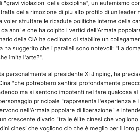
i "gravi violazioni della disciplina", un eufemismo
tratta della rimozione di più alto profilo di un leader m
a voler sfruttare le ricadute politiche interne della
da anni e che ha colpito i vertici dell'Armata popolar
onario della CIA ha declinato di stabilire un collegament
a ha suggerito che i paralleli sono notevoli: "La doma
che imita l'arte?".
a personalmente al presidente Xi Jinping, ha precisat
la Cina "che potrebbero sentirsi profondamente preocc
ndendo ma si sentono impotenti nel fare qualcosa al r
 personaggio principale "rappresenta l'esperienza e 
servono nell'Armata popolare di liberazione" e intend
n crescente divario "tra le élite cinesi che vogliono 
tadini cinesi che vogliono ciò che è meglio per il loro 