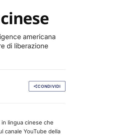
 cinese
lligence americana
re di liberazione
CONDIVIDI
 in lingua cinese che
o sul canale YouTube della