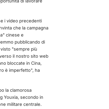
pportunità di lavorare
he i video precedenti
convinta che la campagna
ca" cinese e
aremmo pubblicando di
 visto "sempre più
averso il nostro sito web
ano bloccate in Cina,
ro è imperfetto", ha
opo la clamorosa
ng Youxia, secondo in
e militare centrale.