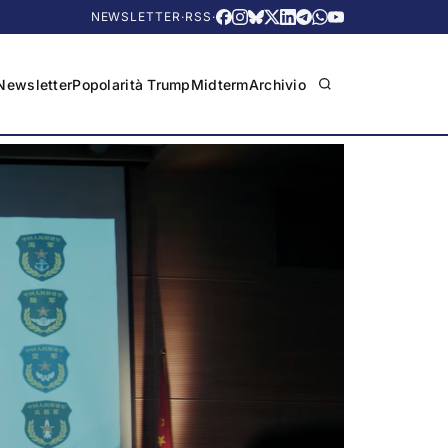
NEWSLETTER
·
RSS
·
Newsletter
Popolarità Trump
Midterm
Archivio