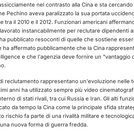
sicciamente nel contrasto alla Cina e sta cercando d
he Pechino aveva paralizzato la sua portata ucciden
tra il 2010 e il 2012. Funzionari americani afferman
avorato instancabilmente per reclutare dipendenti am
 ha pubblicato resoconti di quelle che sostiene esser
fe ha affermato pubblicamente che la Cina rappresenta
telligence e che l'agenzia deve fornire un "vantaggio 
no.
i reclutamento rappresentano un'evoluzione nelle t
ltimi anni ha utilizzato sempre più video cinematograf
erno di stati rivali, tra cui Russia e Iran. Gli alti funz
to da tempo la Cina come la principale sfida strategica
o rischio fa parte di una rivalità militare e tecnologic
una nuova forma di guerra fredda.