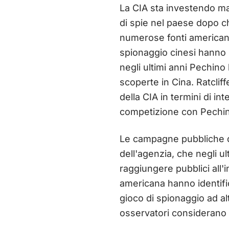
La CIA sta investendo mas
di spie nel paese dopo c
numerose fonti americane 
spionaggio cinesi hanno l
negli ultimi anni Pechino
scoperte in Cina. Ratclif
della CIA in termini di in
competizione con Pechi
Le campagne pubbliche d
dell'agenzia, che negli u
raggiungere pubblici all'int
americana hanno identifica
gioco di spionaggio ad alt
osservatori considerano 