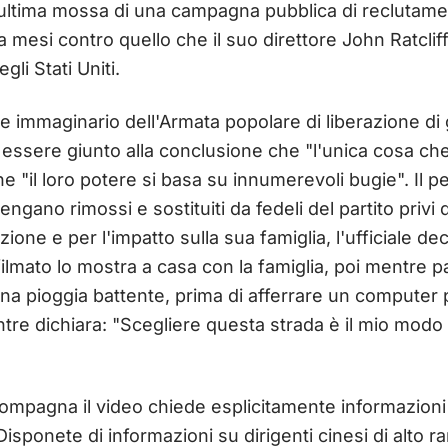
'ultima mossa di una campagna pubblica di reclutame
mesi contro quello che il suo direttore John Ratcliffe
gli Stati Uniti.
ale immaginario dell'Armata popolare di liberazione 
 essere giunto alla conclusione che "l'unica cosa che
che "il loro potere si basa su innumerevoli bugie". Il
vengano rimossi e sostituiti da fedeli del partito privi d
one e per l'impatto sulla sua famiglia, l'ufficiale dec
 filmato lo mostra a casa con la famiglia, poi mentre 
una pioggia battente, prima di afferrare un computer po
entre dichiara: "Scegliere questa strada è il mio modo
compagna il video chiede esplicitamente informazioni s
 "Disponete di informazioni su dirigenti cinesi di alto r