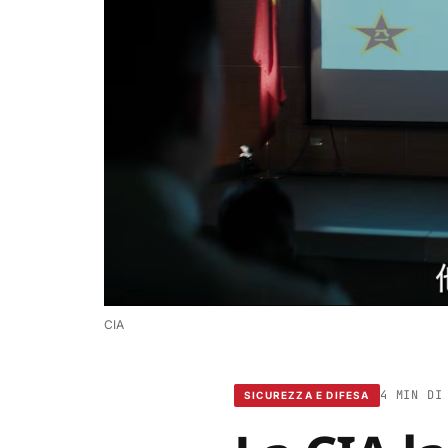
CIA
4 MIN DI
SICUREZZA E DIFESA