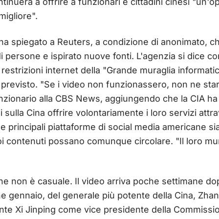
tinuerà a offrire a funzionari e cittadini cinesi "un'o
igliore".
 ha spiegato a Reuters, a condizione di anonimato, c
i persone e ispirato nuove fonti. L'agenzia si dice 
 restrizioni internet della "Grande muraglia informati
 previsto. "Se i video non funzionassero, non ne st
 funzionario alla CBS News, aggiungendo che la CIA ha
sulla Cina offrire volontariamente i loro servizi attr
 principali piattaforme di social media americane si
uoi contenuti possano comunque circolare. "Il loro mu
one non è casuale. Il video arriva poche settimane d
ne gennaio, del generale più potente della Cina, Zha
nte Xi Jinping come vice presidente della Commission