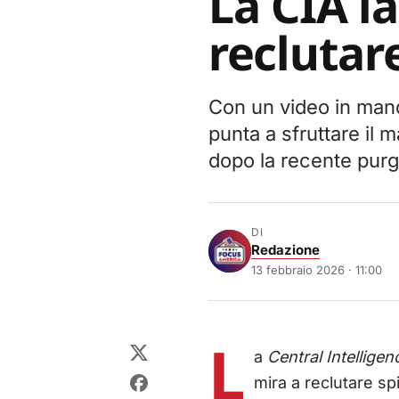
La CIA l
reclutare
Con un video in mand
punta a sfruttare il m
dopo la recente purg
DI
Redazione
13 febbraio 2026 · 11:00
L
a
Central Intellige
mira a reclutare spie