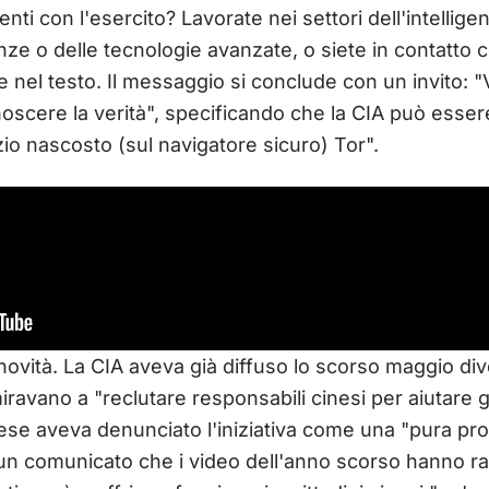
nti con l'esercito? Lavorate nei settori dell'intellige
enze o delle tecnologie avanzate, o siete in contatt
ge nel testo. Il messaggio si conclude con un invito: 
oscere la verità", specificando che la CIA può essere
izio nascosto (sul navigatore sicuro) Tor".
vità. La CIA aveva già diffuso lo scorso maggio div
ravano a "reclutare responsabili cinesi per aiutare gli 
nese aveva denunciato l'iniziativa come una "pura pro
n un comunicato che i video dell'anno scorso hanno rag