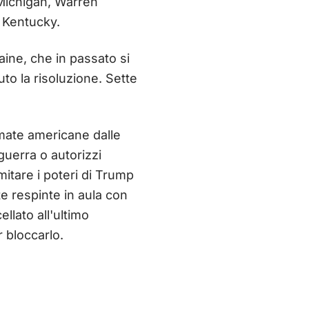
 Michigan, Warren
 Kentucky.
ne, che in passato si
o la risoluzione. Sette
rmate americane dalle
 guerra o autorizzi
imitare i poteri di Trump
te respinte in aula con
llato all'ultimo
 bloccarlo.