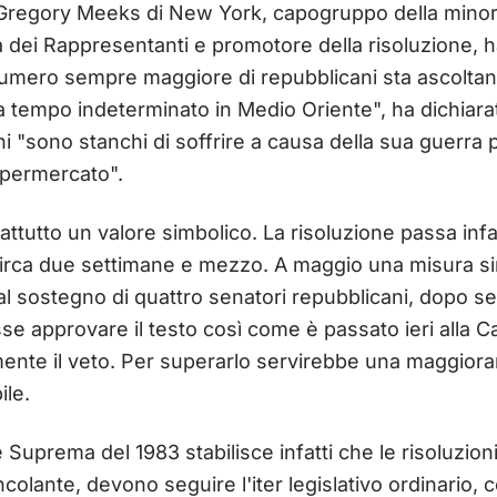
 Gregory Meeks di New York, capogruppo della mino
a dei Rappresentanti e promotore della risoluzione, h
numero sempre maggiore di repubblicani sta ascoltando
 a tempo indeterminato in Medio Oriente", ha dichiara
i "sono stanchi di soffrire a causa della sua guerra 
upermercato".
ttutto un valore simbolico. La risoluzione passa infa
irca due settimane e mezzo. A maggio una misura sim
l sostegno di quattro senatori repubblicani, dopo sette
se approvare il testo così come è passato ieri alla
nte il veto. Per superarlo servirebbe una maggioran
le.
Suprema del 1983 stabilisce infatti che le risoluzio
ncolante, devono seguire l'iter legislativo ordinario,