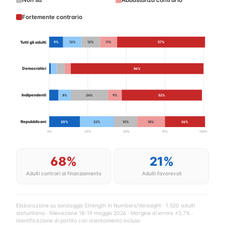
Fortemente contrario
Tutti gli adulti
9%
12%
12%
11%
57%
Democratici
86%
Indipendenti
8%
24%
9%
52%
Repubblicani
20%
22%
15%
18%
26%
0%
25%
50%
75%
100%
68%
21%
Adulti contrari al finanziamento
Adulti favorevoli
Elaborazione su sondaggio Strength In Numbers/Verasight · 1.520 adulti
statunitensi · Rilevazione 18-19 maggio 2026 · Margine di errore ±2,7% ·
Identificazione di partito con orientamento incluso